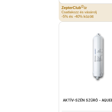
ⓘ
ZepterClub
ár
Csatlakozz és vásárolj
-5% és -40% között
AKTÍV-SZÉN SZŰRŐ - AQU