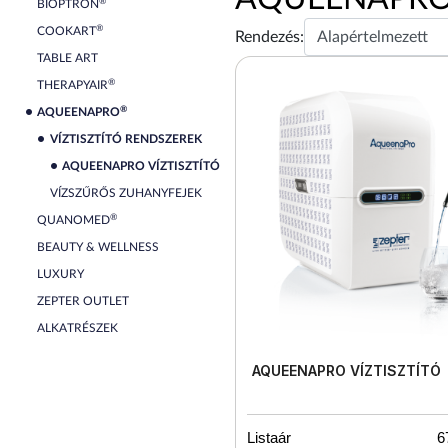
®
BIOPTRON
®
COOKART
Rendezés:
TABLE ART
®
THERAPYAIR
®
AQUEENAPRO
VÍZTISZTÍTÓ RENDSZEREK
AQUEENAPRO VÍZTISZTÍTÓ
VÍZSZŰRŐS ZUHANYFEJEK
®
QUANOMED
BEAUTY & WELLNESS
LUXURY
ZEPTER OUTLET
ALKATRÉSZEK
AQUEENAPRO VÍZTISZTÍTÓ
Listaár
6