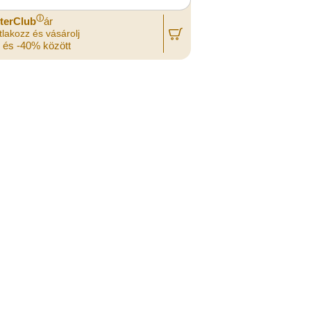
ⓘ
terClub
ár
lakozz és vásárolj
 és -40% között