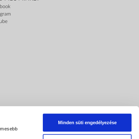
ebook
agram
ube
Minden süti engedélyezése
lemesebb