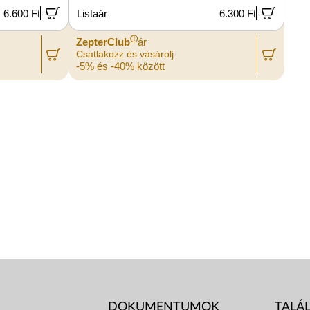
6.600 Ft
Listaár
6.300 Ft
ⓘ
ZepterClub
ár
Csatlakozz és vásárolj
-5% és -40% között
DOKUMENTUMOK
TALÁ