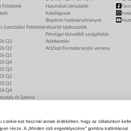
 Feltételek
Használati útmutatók
Fac
tató
Katalógusok
Inst
Bioptron hatástanulmányok
Yout
s Szerződési Feltételek
Vásárlói tájékoztatók
Pénzügyi közvetítői szolgáltatás
26 Q3
Adatkezelés
26 Q2
ArtZept Formatervezési verseny
26 Q1
25 Q4
25 Q3
25 Q2
25 Q1
24 Q4
sztály és Szerviz
u cookie-kat használ annak érdekében, hogy az oldalunkon kel
gyen része. A „Minden süti engedélyezése” gombra kattintással