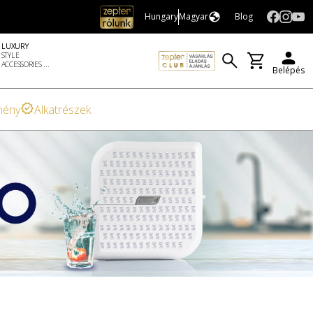
Hungary
Magyar
Blog
LUXURY
STYLE
ACCESSORIES ...
Belépés
mény
Alkatrészek