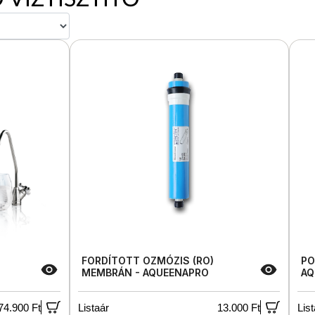
FORDÍTOTT OZMÓZIS (RO)
PO
MEMBRÁN - AQUEENAPRO
AQ
74.900 Ft
Listaár
13.000 Ft
List