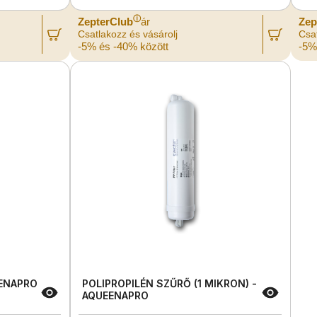
ⓘ
ZepterClub
ár
Zep
Csatlakozz és vásárolj
Csat
-5% és -40% között
-5%
EENAPRO
POLIPROPILÉN SZŰRŐ (1 MIKRON) -
AQUEENAPRO