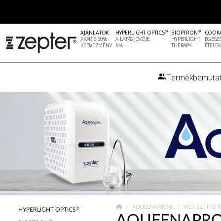
®
®
AJÁNLATOK
HYPERLIGHT OPTICS
BIOPTRON
COOK
AKÁR 5-50%
A LÁTÁS JÖVŐJE,
HYPERLIGHT
EGÉSZ
KEDVEZMÉNY
MA
THERAPY
ÉTELEK
Termékbemutat
AQUEENAPRO®
VÍZTISZTÍTÓ
®
HYPERLIGHT OPTICS
AQUEENAPRO 