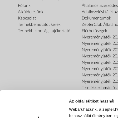
Rólunk
Általános Szerződési
A küldetésünk
Adatkezelési tájékoz
Kapcsolat
Dokumentumok
Termékbemutatót kérek
ZepterClub Általáno
Termékbiztonsági tájékoztató
Elérhetőségek
Nyereményjáték 20
Nyereményjáték 20
Nyereményjáték 20
Nyereményjáték 20
Nyereményjáték 20
Nyereményjáték 20
Nyereményjáték 20
Nyereményjáték 20
Termékreklamációs o
Az oldal sütiket használ
Webáruházunk, a zepter.h
felhasználói élményben le