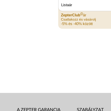
Listaár
ⓘ
ZepterClub
ár
Csatlakozz és vásárolj
-5% és -40% között
A ZEPTER GARANCIA
SZABÁLYZAT