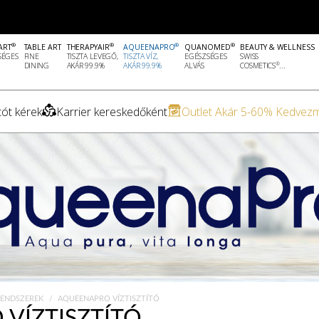
®
®
®
®
ART
TABLE ART
THERAPYAIR
AQUEENAPRO
QUANOMED
BEAUTY & WELLNESS
SÉGES
FINE
TISZTA LEVEGŐ,
TISZTA VÍZ,
EGÉSZSÉGES
SWISS
®
DINING
AKÁR 99.9%
AKÁR 99.9%
ALVÁS
COSMETICS
...
ót kérek
Karrier kereskedőként
Outlet Akár 5-60% Kedvez
 RENDSZEREK
AQUEENAPRO VÍZTISZTÍTÓ
VÍZTISZTÍTÓ