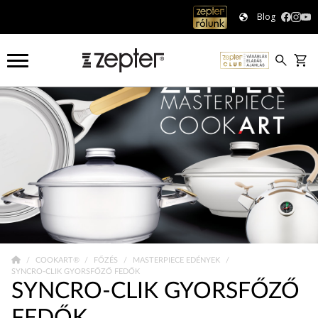
Blog
COOKART®
FŐZÉS
MASTERPIECE EDÉNYEK
SYNCRO-CLIK GYORSFŐZŐ FEDŐK
SYNCRO-CLIK GYORSFŐZŐ
FEDŐK