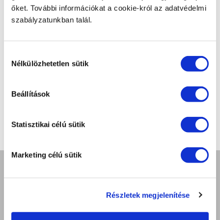
őket. További információkat a cookie-król az adatvédelmi
Listaár
186.500 Ft
szabályzatunkban talál.
ⓘ
ZepterClub
ár
Csatlakozz és vásárolj
-5% és -40% között
Hozzájárulás
Nélkülözhetetlen sütik
kiválasztása
Beállítások
Statisztikai célú sütik
Marketing célú sütik
A ZEPTER GARANCIA
Részletek megjelenítése
Rólunk
A küldetésünk