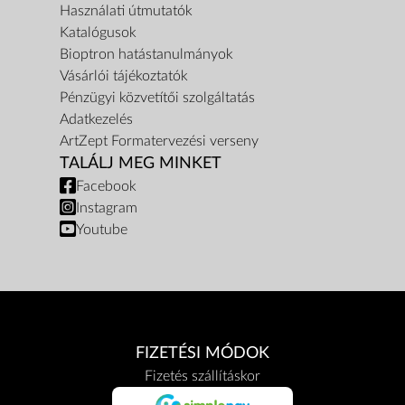
Használati útmutatók
Katalógusok
Bioptron hatástanulmányok
Vásárlói tájékoztatók
Pénzügyi közvetítői szolgáltatás
Adatkezelés
ArtZept Formatervezési verseny
TALÁLJ MEG MINKET
Facebook
Instagram
Youtube
FIZETÉSI MÓDOK
Fizetés szállításkor