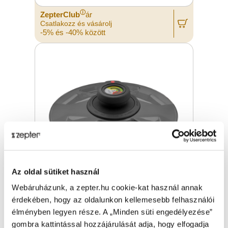
ⓘ
ZepterClub
ár
Csatlakozz és vásárolj
-5% és -40% között
Az oldal sütiket használ
Webáruházunk, a zepter.hu cookie-kat használ annak
érdekében, hogy az oldalunkon kellemesebb felhasználói
SYNCRO-CLIK GYORSFŐZŐ FEDŐ,
Ø24 CM
élményben legyen része. A „Minden süti engedélyezése”
gombra kattintással hozzájárulását adja, hogy elfogadja