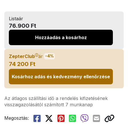
Listaár
76.900 Ft
Hozzáadás a kosárhoz
ⓘ
ZepterClub
ár
-4%
74 200 Ft
Kosárhoz adás és kedvezmény ellenőrzése
Az átlagos szállítási idő a rendelés kifizetésének
visszaigazolásától számított 7 munkanap
Megosztás: