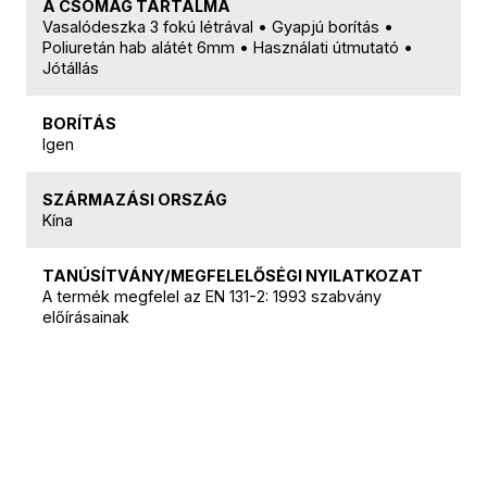
A CSOMAG TARTALMA
Vasalódeszka 3 fokú létrával • Gyapjú borítás •
Poliuretán hab alátét 6mm • Használati útmutató •
Jótállás
BORÍTÁS
Igen
SZÁRMAZÁSI ORSZÁG
Kína
TANÚSÍTVÁNY/MEGFELELŐSÉGI NYILATKOZAT
A termék megfelel az EN 131-2: 1993 szabvány
előírásainak