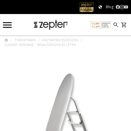
Blog
THERAPYAIR®
HÁZTARTÁSI ESZKÖZÖK
CLEANSY ACROBAZ - VASALÓDESZKA ÉS LÉTRA