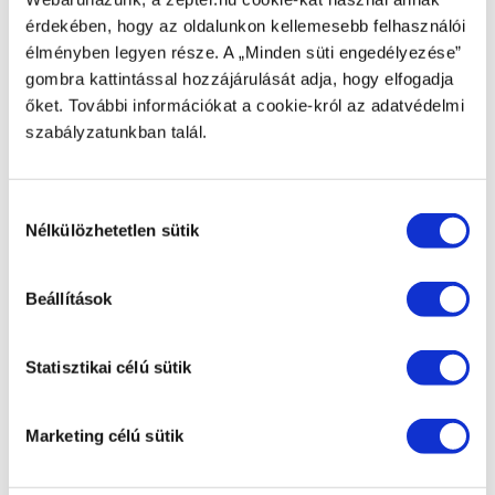
érdekében, hogy az oldalunkon kellemesebb felhasználói
BRUTTÓ TÖMEG [KG]
élményben legyen része. A „Minden süti engedélyezése”
9,2
gombra kattintással hozzájárulását adja, hogy elfogadja
őket. További információkat a cookie-król az adatvédelmi
NETTÓ SÚLY [KG]
szabályzatunkban talál.
7,2
TERMÉK HASZNÁLATA
Hozzájárulás
Otthoni használatra
Nélkülözhetetlen sütik
kiválasztása
GYÁRTÓ
Home Art & Sales Services AG, Sihleggstrasse 23, CH-
Beállítások
8832, Wollerau, Svájc
Statisztikai célú sütik
MÉRETEK
• Kinyitva: 136 x 34 x 11cm • Összecsukva: 136 x 86 x
34cm • Vasalódeszka felülete: 107 x 34cm
Marketing célú sütik
MAGASSÁG
• Teljes: 67cm • 3 lépcsőfok (magasság: első létrafok