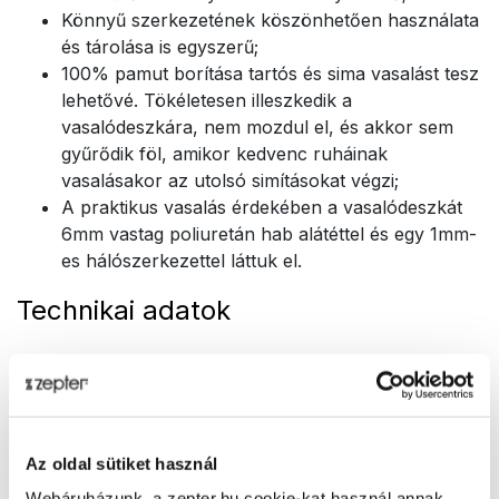
Könnyű szerkezetének köszönhetően használata
és tárolása is egyszerű;
100% pamut borítása tartós és sima vasalást tesz
lehetővé. Tökéletesen illeszkedik a
vasalódeszkára, nem mozdul el, és akkor sem
gyűrődik föl, amikor kedvenc ruháinak
vasalásakor az utolsó simításokat végzi;
A praktikus vasalás érdekében a vasalódeszkát
6mm vastag poliuretán hab alátéttel és egy 1mm-
es hálószerkezettel láttuk el.
Technikai adatok
CIKKSZÁM
PWC-808
TERMÉK NEVE
Az oldal sütiket használ
CleanSy AcrobaZ - Vasalódeszka és Létra
Webáruházunk, a zepter.hu cookie-kat használ annak