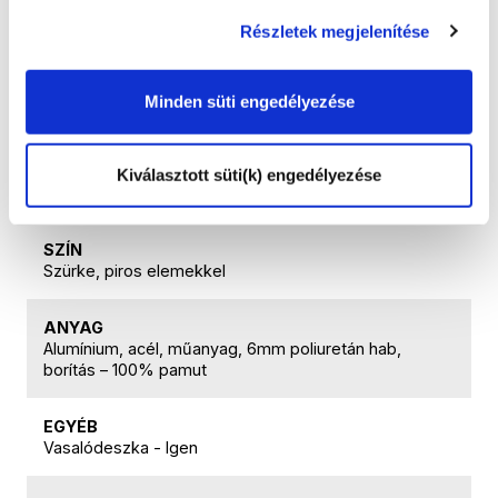
23cm, második létrafok 46cm, harmadik létrafok
Részletek megjelenítése
67,5cm)
MAXIMÁLIS TERHELÉS
Minden süti engedélyezése
250 kg
CSŐ ÁTMÉRŐJE
Kiválasztott süti(k) engedélyezése
22 cm
SZÍN
Szürke, piros elemekkel
ANYAG
Alumínium, acél, műanyag, 6mm poliuretán hab,
borítás – 100% pamut
EGYÉB
Vasalódeszka - Igen