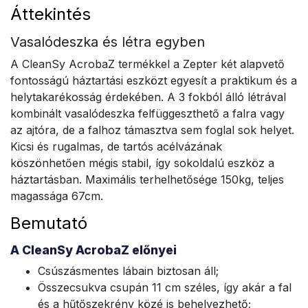
Áttekintés
Vasalódeszka és létra egyben
A CleanSy AcrobaZ termékkel a Zepter két alapvető
fontosságú háztartási eszközt egyesít a praktikum és a
helytakarékosság érdekében. A 3 fokból álló létrával
kombinált vasalódeszka felfüggeszthető a falra vagy
az ajtóra, de a falhoz támasztva sem foglal sok helyet.
Kicsi és rugalmas, de tartós acélvázának
köszönhetően mégis stabil, így sokoldalú eszköz a
háztartásban. Maximális terhelhetősége 150kg, teljes
magassága 67cm.
Bemutató
A CleanSy AcrobaZ előnyei
Csúszásmentes lábain biztosan áll;
Összecsukva csupán 11 cm széles, így akár a fal
és a hűtőszekrény közé is behelyezhető;