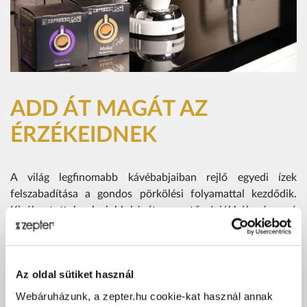
ADD ÁT MAGÁT AZ
ÉRZÉKEIDNEK
A világ legfinomabb kávébabjaiban rejlő egyedi ízek
felszabadítása a gondos pörkölési folyamattal kezdődik.
Kiválasztottuk a legjobb kávétermesztő régiókból származó
legfinomabb kávébabokat, hagyományos pörkölési
módszerekkel pörköltük őket, majd frissen kapszulába
zártuk a kávé egyedi ízét és zamatát, amelyet nap mint nap
Az oldal sütiket használ
élvezhetsz.
Webáruházunk, a zepter.hu cookie-kat használ annak
Kávékollekciónk a kávé szerelmeseinek minden csészével az