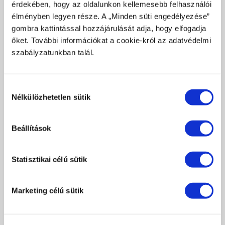
érdekében, hogy az oldalunkon kellemesebb felhasználói
ízek fényűző kényeztetését nyújtja. Az arabica és robusta
élményben legyen része. A „Minden süti engedélyezése”
kávé intenzív keverékével büszkélkedő kávék 10 kapszulát
gombra kattintással hozzájárulását adja, hogy elfogadja
tartalmazó dobozokban érkeznek, és kompatibilisek a
őket. További információkat a cookie-król az adatvédelmi
Nespresso® gépekkel is.
szabályzatunkban talál.
Találd meg a hozzád legközelebb álló ízvilágot
kávékollekciónkban!
Hozzájárulás
Nélkülözhetetlen sütik
kiválasztása
Beállítások
Statisztikai célú sütik
Marketing célú sütik