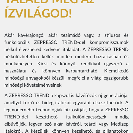
ÍZVILÁGOD!
Akár kávérajongó, akár teaimádó vagy, a stílusos és
funkcionális ZEPRESSO TREND-del kompromisszumok
nélkül élvezheted kedvenc italaidat. A ZEPRESSO TREND
nélkülözhetetlen kellék minden modern háztartásban és
munkahelyen. Kicsi és könnyű, rendkívül egyszerű a
használata és könnyen karbantartható. Kiemelkedő
minőségű anyagokból készül, megfelel a világ legszigorúbb
minőségi követelményeinek.
A ZEPRESSO TREND a kapszulás kávéfőzők új generációja,
amellyel forró és hideg italokat egyaránt elkészíthetőek. A
legmodernebb technológiák biztosítják, hogy a ZEPRESSO
TREND-del készíthető italkülönlegességek mindig
elbűvöljék, legyen szó akár kávéról, teáról vagy Medizep
italokról. A készülék könnyen kezelhető, és pillanatokon