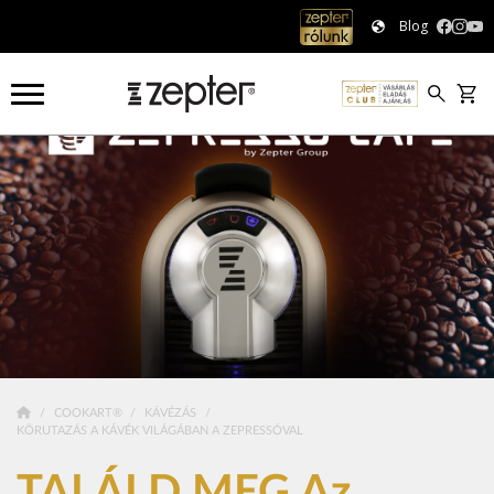
Blog
COOKART®
KÁVÉZÁS
KÖRUTAZÁS A KÁVÉK VILÁGÁBAN A ZEPRESSÓVAL
TALÁLD MEG Az