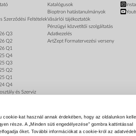
tató
Katalógusok
Inst
Bioptron hatástanulmányok
Yout
s Szerződési Feltételek
Vásárlói tájékoztatók
Pénzügyi közvetítői szolgáltatás
26 Q3
Adatkezelés
26 Q2
ArtZept Formatervezési verseny
26 Q1
25 Q4
25 Q3
25 Q2
25 Q1
24 Q4
sztály és Szerviz
u cookie-kat használ annak érdekében, hogy az oldalunkon kel
gyen része. A „Minden süti engedélyezése” gombra kattintással
elfogadja őket. További információkat a cookie-król az adatvédel
FIZETÉSI MÓDOK