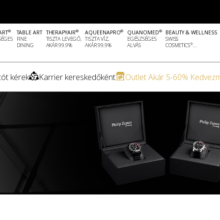
®
®
®
®
ART
TABLE ART
THERAPYAIR
AQUEENAPRO
QUANOMED
BEAUTY & WELLNESS
SÉGES
FINE
TISZTA LEVEGŐ,
TISZTA VÍZ,
EGÉSZSÉGES
SWISS
®
DINING
AKÁR 99.9%
AKÁR 99.9%
ALVÁS
COSMETICS
...
ót kérek
Karrier kereskedőként
Outlet Akár 5-60% Kedvez