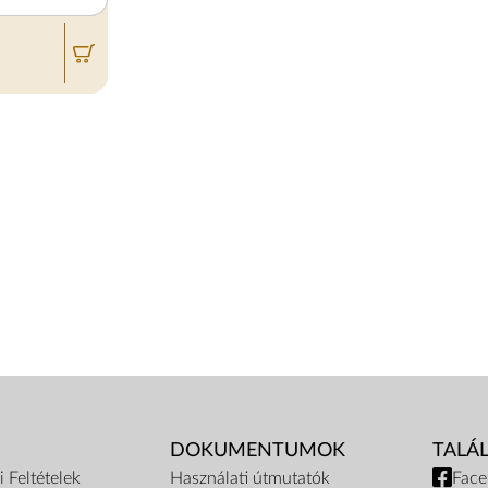
DOKUMENTUMOK
TALÁ
 Feltételek
Használati útmutatók
Fac