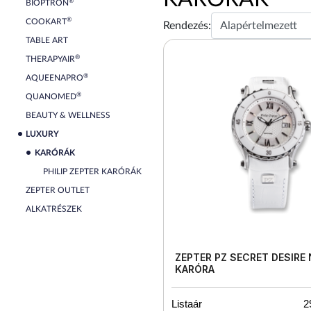
®
BIOPTRON
®
COOKART
Rendezés:
TABLE ART
®
THERAPYAIR
®
AQUEENAPRO
®
QUANOMED
BEAUTY & WELLNESS
LUXURY
KARÓRÁK
PHILIP ZEPTER KARÓRÁK
ZEPTER OUTLET
ALKATRÉSZEK
ZEPTER PZ SECRET DESIRE 
KARÓRA
Listaár
2