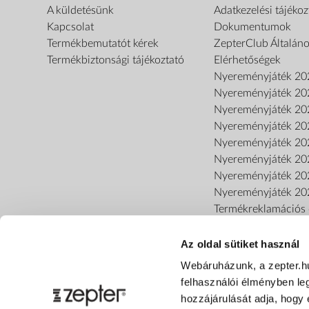
A küldetésünk
Adatkezelési tájékoz
Kapcsolat
Dokumentumok
Termékbemutatót kérek
ZepterClub Általáno
Termékbiztonsági tájékoztató
Elérhetőségek
Nyereményjáték 20
Nyereményjáték 20
Nyereményjáték 20
Nyereményjáték 20
Nyereményjáték 20
Nyereményjáték 20
Nyereményjáték 20
Nyereményjáték 20
Termékreklamációs o
Az oldal sütiket használ
Webáruházunk, a zepter.h
felhasználói élményben le
hozzájárulását adja, hogy 