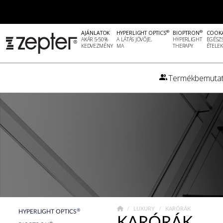
®
®
AJÁNLATOK
HYPERLIGHT OPTICS
BIOPTRON
COOK
AKÁR 5-50%
A LÁTÁS JÖVŐJE,
HYPERLIGHT
EGÉSZ
KEDVEZMÉNY
MA
THERAPY
ÉTELEK
Termékbemutat
LUXURY
KARÓRÁK
®
HYPERLIGHT OPTICS
KARÓRÁK