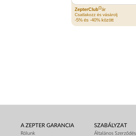
ⓘ
ZepterClub
ár
Csatlakozz és vásárolj
-5% és -40% között
A ZEPTER GARANCIA
SZABÁLYZAT
Rólunk
Általános Szerződési