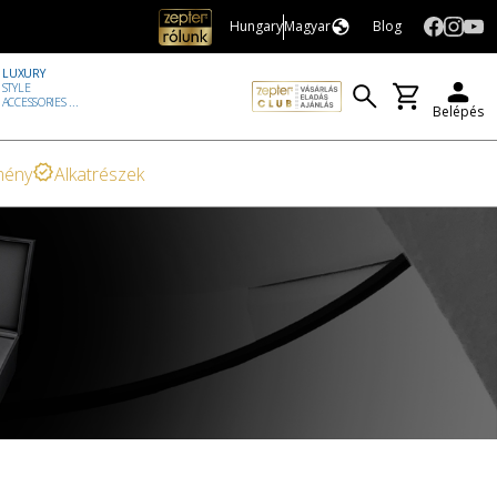
Hungary
Magyar
Blog
LUXURY
STYLE
ACCESSORIES ...
Belépés
mény
Alkatrészek