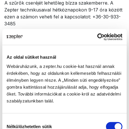
A szűrők cseréjét lehetőleg bízza szakemberre. A
Zepter technikusaival hétköznapokon 9-17 óra között
ezen a számon veheti fel a kapcsolatot: +36-30-933-
3485
Kérjük, vegye figyelembe, hogy a nem megfelelően
behelyezett szűrő működési problémát okozhat és
egyes esetekben a fordított ozmózis membrán
eltömődésével járhat.
Az oldal sütiket használ
Kérjük ne feledkezzen meg víztisztítója 3, maximum 6
Webáruházunk, a zepter.hu cookie-kat használ annak
havontként fertőlenítéséről, melyet az ÁNTSZ is előír,
érdekében, hogy az oldalunkon kellemesebb felhasználói
és amelyről az Az Aqueena Pro vásárlói
élményben legyen része. A „Minden süti engedélyezése”
tájékoztatjában olvashat: info
gombra kattintással hozzájárulását adja, hogy elfogadja
őket. További információkat a cookie-król az adatvédelmi
A ferőtlenítés szakértelmet igényel. Javasoljuk, hogy
szabályzatunkban talál.
forduljon a Zepter technikusaihoz a fent megadott
telefonszámon.
A WT-100-75 fertőtlenítő töltetes, aktívszenes
Hozzájárulás
utószűrőt az ÁNTSZ rendelkezése szerint kizárólag
Nélkülözhetetlen sütik
kiválasztása