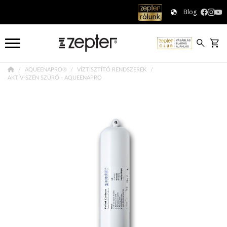
Blog
AQUEENAPRO®
VÍZTISZTÍTÓ RENDSZEREK
AKTÍV-SZÉN SZŰRŐ - AQUEENAPRO