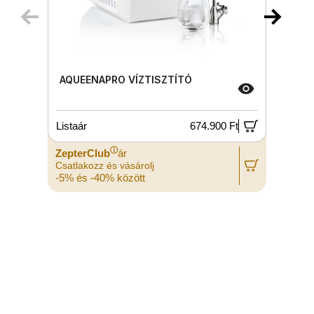
AQUEENAPRO VÍZTISZTÍTÓ
Listaár
674.900 Ft
L
ⓘ
ZepterClub
ár
Z
Csatlakozz és vásárolj
C
-5% és -40% között
-