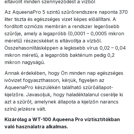
eltávolít minden szennyeződést a vízből
Az AqueenaPro 5 szintű szűrőrendszere naponta 370
liter tiszta és egészséges vizet képes előállítani. A
fordított ozmózis membrán a rendszer legerősebb
szűrője, amely a legapróbb (0,0001 – 0,0005 mikron
méretű) részecskéket is eltávolítja a vízből.
Összehasonlításképpen a legkisebb vírus 0,02 – 0,04
mikron méretű, a legapróbb baktérium pedig 0,2
mikron nagyságú.
Annak érdekében, hogy Ön minden nap egészséges
ivóvizet fogyaszthasson, kérjük, figyeljen az
AqueenaPro készülékén található szűrőállapot-
kijelzőre. Javasoljuk, hogy haladéktalanul cserélje ki
azt a szűrőt, amelynek állapota a kijelzőn narancs
színű jelzésre vált.
Kizárólag a WT-100 Aqueena Pro víztisztítókban
való használatra alkalmas.