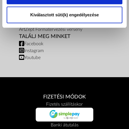
Bioptron hatástanulmányok
Vásárlói tájékoztatók
Kiválasztott süti(k) engedélyezése
Pénzügyi közvetítői szolgáltatás
Adatkezelés
ArtZept Formatervezési verseny
TALÁLJ MEG MINKET
Facebook
Instagram
Youtube
FIZETÉSI MÓDOK
Fizetés szállításkor
Banki átutalás