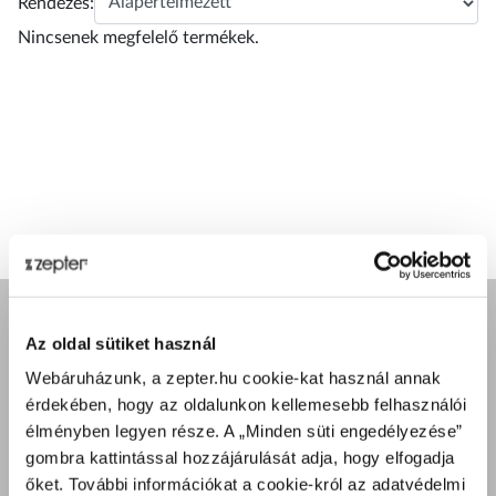
Rendezés:
Nincsenek megfelelő termékek.
Az oldal sütiket használ
A ZEPTER GARANCIA
Webáruházunk, a zepter.hu cookie-kat használ annak
Rólunk
érdekében, hogy az oldalunkon kellemesebb felhasználói
A küldetésünk
élményben legyen része. A „Minden süti engedélyezése”
Kapcsolat
gombra kattintással hozzájárulását adja, hogy elfogadja
Termékbemutatót kérek
őket. További információkat a cookie-król az adatvédelmi
Product Safety Warnings