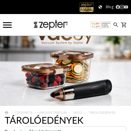
Blog
COOKART®
VÁKUUM TÁROLÁS
VACSY
TÁROLÓEDÉNYEK
TÁROLÓEDÉNYEK