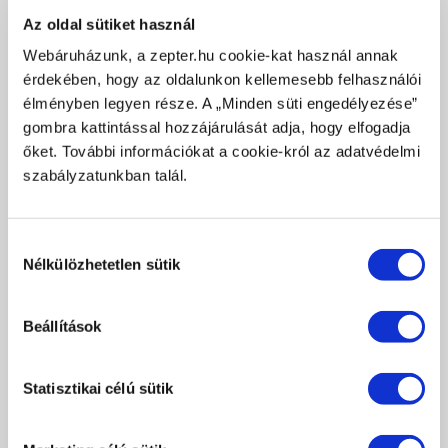
ZOLAN FACTORY UNIT
Az oldal sütiket használ
Gawłowska 177 Str.
Webáruházunk, a zepter.hu cookie-kat használ annak
96-503 Sochaczew, Lengyelország
érdekében, hogy az oldalunkon kellemesebb felhasználói
+48 46 863 50 27
élményben legyen része. A „Minden süti engedélyezése”
gombra kattintással hozzájárulását adja, hogy elfogadja
ZEPTER INTERNATIONAL KD
őket. További információkat a cookie-król az adatvédelmi
Cvijiceva BB
szabályzatunkban talál.
79240 Kozarska Dubica - B&H
Tel. +387 52 410 801/802
Fax +387 52 411 129
Hozzájárulás
Nélkülözhetetlen sütik
e-mail:
mainoffice@zepter.ba
kiválasztása
SILBERWARENFABRIK Jäger GmbH
Beállítások
Gerberstrasse 43-49
41748 Viersen - Németország
Tel. +49 2162 1 61 06
Statisztikai célú sütik
Fax +49 2162 1 20 46
e-mail:
light@silberwarenfabrik-jaeger.de