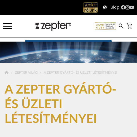
Blog
A Zepter gyártó- és üzleti létesítményei
ZEPTER VILÁG
A ZEPTER GYÁRTÓ- ÉS ÜZLETI LÉTESÍTMÉNYEI
A ZEPTER GYÁRTÓ-
ÉS ÜZLETI
LÉTESÍTMÉNYEI