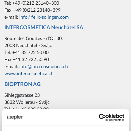
Tel: +49 (0)212 23140–300
Fax: +49 (0)212 23140–399
e-mail:
info@felix-solingen.com
INTERCOSMETICA Neuchâtel SA
Route des Gouttes - d’Or 30,
2008 Neuchatel - Svájc
Tel. +41 32 722 50 00
Fax +41 32 722 50 90
e-mail:
info@intercosmetica.ch
www.intercosmetica.ch
BIOPTRON AG
Sihleggstrasse 23
8832 Wollerau - Svájc
Tel. +41 43 888 28 00
Fax +41 43 888 28 99
e-mail:
light@bioptron.com