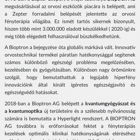
megvásárlásával az orvosi eszközök piacára is belépett, ami
a Zepter forradalmi belépését jelentette az orvosi
fényterápia világába. Ez ismét tartós sikernek bizonyult,
hiszen több mint 3.000.000 eladott készülékkel ( 2020-ig) és
még több elégedett felhasználóval büszkélkedhetünk.
A Bioptron a bejegyzése óta globális márkává vált. Innovatív
orvostechnikai termékei páratlan hatékonysággal segítenek
számos különböző egészségi probléma megelőzésében,
kezelésében és gyógyításában. Különösen nagy örömünkre
szolgál, hogy bemutathattuk a legújabb hiperfény
innovációink által kínált ígéretes egészségjavító és
egészségvédő hatásokat.
2018-ban a Bioptron AG belépett a
kvantumgyógyászat és
a kvantumoptika
új területeire és a szélesebb nyilvánosság
számára is bemutatta a Hyperlight rendszert. A BIOPTRON
AG továbbra is erőforrásokat fektet a fényterápiás
kezelések optimális klinikai hatékonyságának eléréséhez