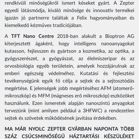
rendkívüli minőségükről ismert késeket gyárt. A Zepter
egyedi látásmódja, kiváló minősége és innovatív termékei
igazán jó partnerre találtak a Felix hagyományaiban és
kiemelkedő kézműves tradíciójában.
A
TFT Nano Centre
2018-ban alakult a Bioptron AG
kiterjesztett ágaként, hogy intelligens nanoanyagokat
kutasson, fejlesszen és gyártson a kozmetika, az optika, a
gyógyszerészet, a gyógyászat, az élelmiszeripar és az
orvosbiológia egyéb területein, amelyek hozzájárulnak az
emberi egészség védelméhez. Kutatási és fejlesztési
tevékenységünk egyik fő célja a sejtek és a sejtosztódás
megértése. E jelenségek jobb megértéséhez AFM (atomerő-
mikroszkóp) és MFM (mágneses erő mikroszkóp) eszközöket
használunk. Ezen ismeretek alapján nanoszintű anyagokat
tervezünk (mint amilyen például a 3HFWC) a rendezetlen
sejtek és szövetek működésének javítása érdekében.
MA MÁR NYOLC ZEPTER GYÁRBAN NAPONTA TÖBB
SZÁZ CSÚCSMINŐSÉGŰ HÁZTARTÁSI KÉSZÜLÉKET