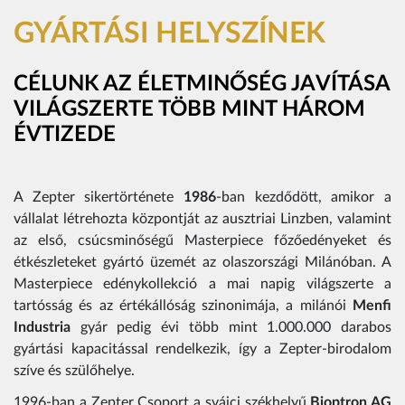
GYÁRTÁSI HELYSZÍNEK
CÉLUNK AZ ÉLETMINŐSÉG JAVÍTÁSA
VILÁGSZERTE TÖBB MINT HÁROM
ÉVTIZEDE
A Zepter sikertörténete
1986
-ban kezdődött, amikor a
vállalat létrehozta központját az ausztriai Linzben, valamint
az első, csúcsminőségű Masterpiece főzőedényeket és
étkészleteket gyártó üzemét az olaszországi Milánóban. A
Masterpiece edénykollekció a mai napig világszerte a
tartósság és az értékállóság szinonimája, a milánói
Menfi
Industria
gyár pedig évi több mint 1.000.000 darabos
gyártási kapacitással rendelkezik, így a Zepter-birodalom
szíve és szülőhelye.
1996-ban a Zepter Csoport a svájci székhelyű
Bioptron AG