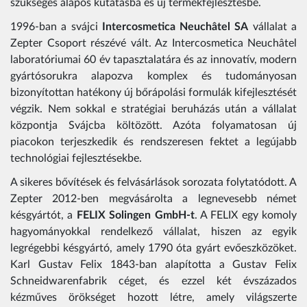
szükséges alapos kutatásba és új termékfejlesztésbe.
1996-ban a svájci
Intercosmetica Neuchâtel SA
vállalat a
Zepter Csoport részévé vált. Az Intercosmetica Neuchâtel
laboratóriumai 60 év tapasztalatára és az innovatív, modern
gyártósorukra alapozva komplex és tudományosan
bizonyítottan hatékony új bőrápolási formulák kifejlesztését
végzik. Nem sokkal e stratégiai beruházás után a vállalat
központja Svájcba költözött. Azóta folyamatosan új
piacokon terjeszkedik és rendszeresen fektet a legújabb
technológiai fejlesztésekbe.
A sikeres bővítések és felvásárlások sorozata folytatódott. A
Zepter 2012-ben megvásárolta a legnevesebb német
késgyártót, a
FELIX Solingen GmbH-t
. A FELIX egy komoly
hagyományokkal rendelkező vállalat, hiszen az egyik
legrégebbi késgyártó, amely 1790 óta gyárt evőeszközöket.
Karl Gustav Felix 1843-ban alapította a Gustav Felix
Schneidwarenfabrik céget, és ezzel két évszázados
kézműves örökséget hozott létre, amely világszerte