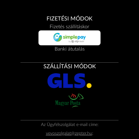
FIZETÉSI MÓDOK
Fizetés szállításkor
Banki átutalás
SZÁLLÍTÁSI MÓDOK
Az Ügyfélszolgálat e-mail címe:
vevoszolgalat@zepter.hu
;