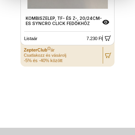
KOMBISZELEP, TF- ÉS Z-, 20/24CM-
ES SYNCRO CLICK FEDŐKHÖZ
Listaár
7.230 Ft
L
ⓘ
ZepterClub
ár
Z
Csatlakozz és vásárolj
C
-5% és -40% között
-