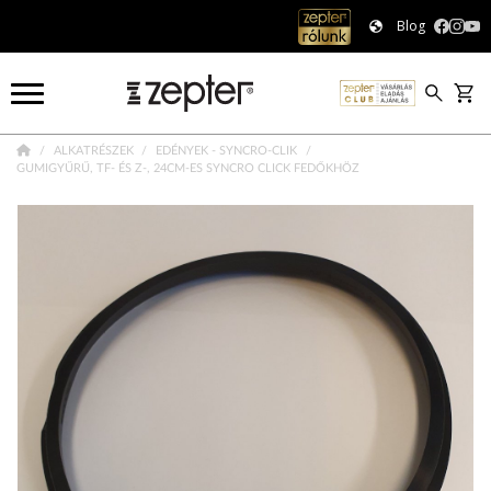
Blog
ALKATRÉSZEK
EDÉNYEK - SYNCRO-CLIK
GUMIGYŰRŰ, TF- ÉS Z-, 24CM-ES SYNCRO CLICK FEDŐKHÖZ