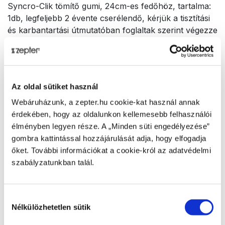
Syncro-Clik tömítő gumi, 24cm-es fedőhöz, tartalma:
1db, legfeljebb 2 évente cserélendő, kérjük a tisztítási
és karbantartási útmutatóban foglaltak szerint végezze
a Syncro-Clik fedők tisztítását és szelepeinek cseréjét:
https://www.zepter.hu/Documents/Letoltheto-
hasznalati-utmutatok
Az LD sorozatú Syncro-Clik fedőkkel nem
Az oldal sütiket használ
kompatibilis, ezek alkatrészellátása megszűnt.
Technikai adatok
Webáruházunk, a zepter.hu cookie-kat használ annak
érdekében, hogy az oldalunkon kellemesebb felhasználói
élményben legyen része. A „Minden süti engedélyezése”
CIKKSZÁM
gombra kattintással hozzájárulását adja, hogy elfogadja
TF-420-24-R.5.01
őket. További információkat a cookie-król az adatvédelmi
szabályzatunkban talál.
TERMÉK NEVE
Gumigyűrű, TF- és Z-, 24cm-es Syncro Click
fedőkhöz
Hozzájárulás
Nélkülözhetetlen sütik
kiválasztása
BRUTTÓ TÖMEG [KG]