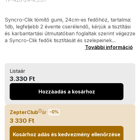
TF-420-24-R.5.01
Syncro-Clik tömítő gumi, 24cm-es fedőhöz, tartalma:
1db, legfeljebb 2 évente cserélendő, kérjük a tisztítási
és karbantartási útmutatóban foglaltak szerint végezze
a Syncro-Clik fedők tisztítását és szelepeinek...
További információ
Listaár
3.330 Ft
Hozzáadás a kosárhoz
ⓘ
ZepterClub
ár
-0%
3 330 Ft
Kosárhoz adás és kedvezmény ellenőrzése