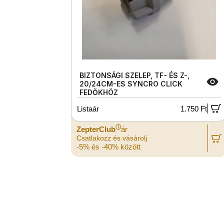
BIZTONSÁGI SZELEP, TF- ÉS Z-,
20/24CM-ES SYNCRO CLICK
FEDŐKHÖZ
Listaár
1.750 Ft
ⓘ
ZepterClub
ár
Csatlakozz és vásárolj
-5% és -40% között