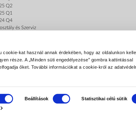
25 Q2
25 Q1
24 Q4
sztály és Szerviz
u cookie-kat használ annak érdekében, hogy az oldalunkon kel
gyen része. A „Minden süti engedélyezése” gombra kattintással
elfogadja őket. További információkat a cookie-król az adatvédel
FIZETÉSI MÓDOK
Fizetés szállításkor
Banki átutalás
Beállítások
Statisztikai célú sütik
SZÁLLÍTÁSI MÓDOK