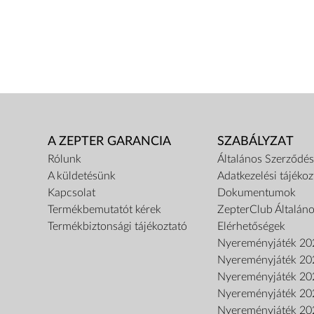
A ZEPTER GARANCIA
SZABÁLYZAT
Rólunk
Általános Szerződési
A küldetésünk
Adatkezelési tájékoz
Kapcsolat
Dokumentumok
Termékbemutatót kérek
ZepterClub Általáno
Termékbiztonsági tájékoztató
Elérhetőségek
Nyereményjáték 20
Nyereményjáték 20
Nyereményjáték 20
Nyereményjáték 20
Nyereményjáték 20