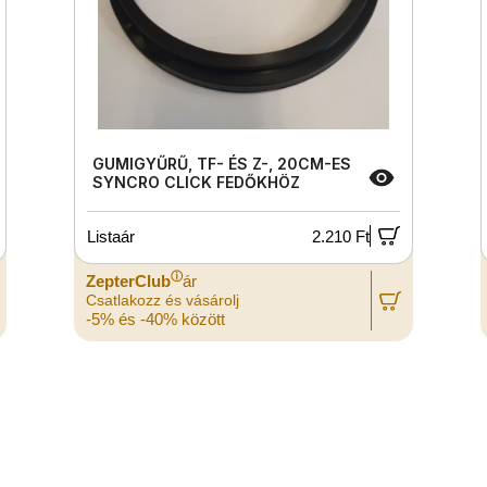
GUMIGYŰRŰ, TF- ÉS Z-, 20CM-ES
SYNCRO CLICK FEDŐKHÖZ
Listaár
2.210 Ft
ⓘ
ZepterClub
ár
Csatlakozz és vásárolj
-5% és -40% között