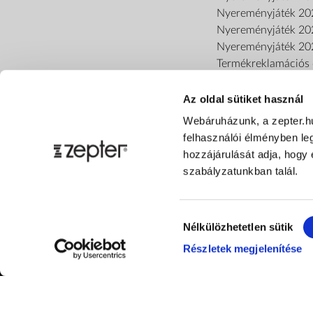
Nyereményjáték 20
Nyereményjáték 20
Nyereményjáték 20
Termékreklamációs o
Az oldal sütiket használ
Webáruházunk, a zepter.h
felhasználói élményben le
hozzájárulását adja, hogy 
szabályzatunkban talál.
Hozzájárulás
Nélkülözhetetlen sütik
kiválasztása
Részletek megjelenítése