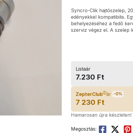
Syncro-Clik hajtószelep, 2
edényekkel kompatibilis. E
behelyezéséhez a fedő kere
szerviz végez el. A szelep le
Listaár
7.230 Ft
ⓘ
ZepterClub
ár
-0%
7 230 Ft
Hamarosan újra készleten!
Megosztás: