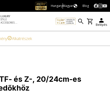
Hungary
Magyar
Blog
LUXURY
STYLE
ACCESSORIES ...
Belépés
mény
Alkatrészek
TF- és Z-, 20/24cm-es
fedőkhöz