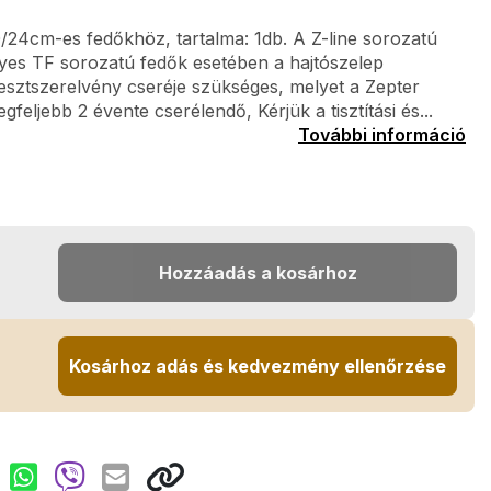
0/24cm-es fedőkhöz, tartalma: 1db. A Z-line sorozatú
gyes TF sorozatú fedők esetében a hajtószelep
sztszerelvény cseréje szükséges, melyet a Zepter
gfeljebb 2 évente cserélendő, Kérjük a tisztítási és...
További információ
Hozzáadás a kosárhoz
Kosárhoz adás és kedvezmény ellenőrzése