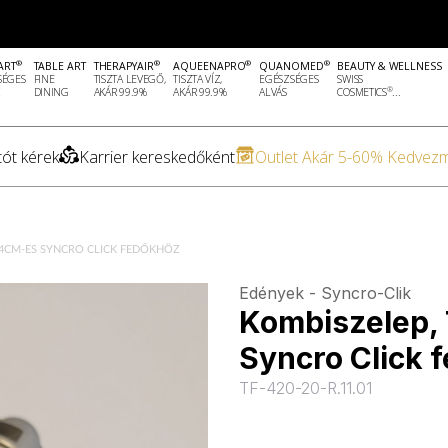
®
®
®
®
ART
TABLE ART
THERAPYAIR
AQUEENAPRO
QUANOMED
BEAUTY & WELLNESS
SÉGES
FINE
TISZTA LEVEGŐ,
TISZTA VÍZ,
EGÉSZSÉGES
SWISS
®
DINING
AKÁR 99.9%
AKÁR 99.9%
ALVÁS
COSMETICS
...
ót kérek
Karrier kereskedőként
Outlet Akár 5-60% Kedvez
/24CM-ES SYNCRO CLICK FEDŐKHÖZ
Edények - Syncro-Clik
Kombiszelep, 
Syncro Click 
TF-420-20-R.11.01