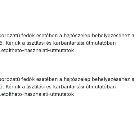
F sorozatú fedők esetében a hajtószelep behelyezéséhez a
, Kérjük a tisztítási és karbantartási útmutatóban
/Letoltheto-hasznalati-utmutatok
F sorozatú fedők esetében a hajtószelep behelyezéséhez a
, Kérjük a tisztítási és karbantartási útmutatóban
/Letoltheto-hasznalati-utmutatok