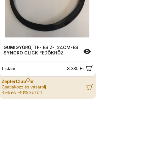
GUMIGYŰRŰ, TF- ÉS Z-, 24CM-ES
SYNCRO CLICK FEDŐKHÖZ
Listaár
3.330 Ft
ⓘ
ZepterClub
ár
Csatlakozz és vásárolj
-5% és -40% között