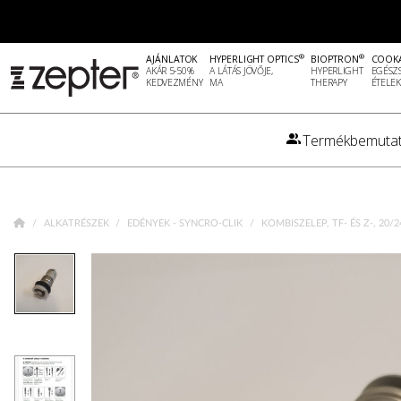
®
®
AJÁNLATOK
HYPERLIGHT OPTICS
BIOPTRON
COOK
AKÁR 5-50%
A LÁTÁS JÖVŐJE,
HYPERLIGHT
EGÉSZ
KEDVEZMÉNY
MA
THERAPY
ÉTELEK
Termékbemutat
ALKATRÉSZEK
EDÉNYEK - SYNCRO-CLIK
KOMBISZELEP, TF- ÉS Z-, 20