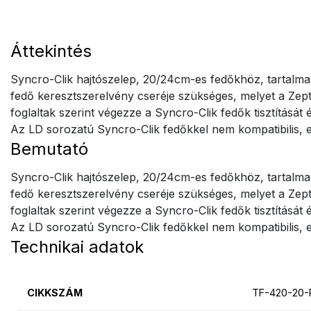
Áttekintés
Syncro-Clik hajtószelep, 20/24cm-es fedőkhöz, tartalma:
fedő keresztszerelvény cseréje szükséges, melyet a Zepte
foglaltak szerint végezze a Syncro-Clik fedők tisztításá
Az LD sorozatú Syncro-Clik fedőkkel nem kompatibilis, e
Bemutató
Syncro-Clik hajtószelep, 20/24cm-es fedőkhöz, tartalma:
fedő keresztszerelvény cseréje szükséges, melyet a Zepte
foglaltak szerint végezze a Syncro-Clik fedők tisztításá
Az LD sorozatú Syncro-Clik fedőkkel nem kompatibilis, e
Technikai adatok
CIKKSZÁM
TF-420-20-R.