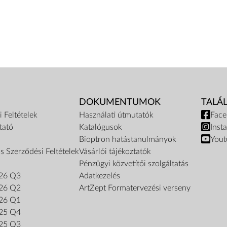
DOKUMENTUMOK
TALÁ
 Feltételek
Használati útmutatók
Fac
tató
Katalógusok
Inst
Bioptron hatástanulmányok
Yout
s Szerződési Feltételek
Vásárlói tájékoztatók
Pénzügyi közvetítői szolgáltatás
26 Q3
Adatkezelés
26 Q2
ArtZept Formatervezési verseny
26 Q1
25 Q4
25 Q3