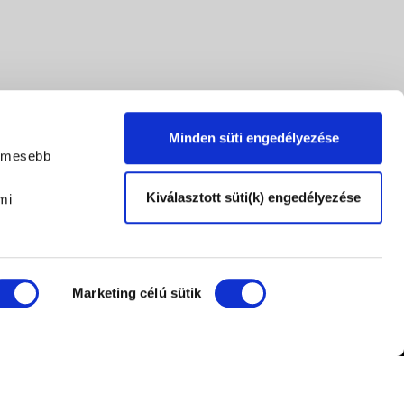
Minden süti engedélyezése
lemesebb
Kiválasztott süti(k) engedélyezése
mi
Marketing célú sütik