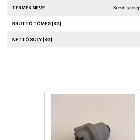
TERMÉK NEVE
Kombiszelep
BRUTTÓ TÖMEG [KG]
NETTÓ SÚLY [KG]