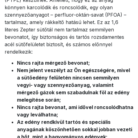
(PTFE) készülnek. Amellett, hogy ez az anyag
könnyen karcolódik és roncsolódik, egy olyan
szennyezőanyagot – perfluor-oktán-savat (PFOA) –
tartalmaz, amely rákkeltő hatású lehet. Ez az 1,6
literes Zepter sütőtál nem tartalmaz semmilyen
bevonatot, így biztonságos és tartós rozsdamentes
acél sütőfelületet biztosít, és számos előnnyel
rendelkezik:
Nincs rajta mérgező bevonat;
Nem jelent veszélyt az Ön egészségére, mivel
a sütőedény felületén nincsen semmilyen
vegyi- vagy szennyezőanyag, valamint
mérgező gázok sem szabadulnak föl az edény
melegítése során;
Nincs rajta bevonat, ami idővel roncsolódhatna
vagy leválhatna;
Az edény rendkívül tartós és speciális
anyagának köszönhetően sokkal jobban vezeti
a hőt, mint a hagyományos edények;