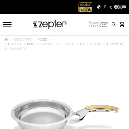
Blog
COOKART®
FŐZÉS
ZEPTER MASTERPIECE NEMESACÉL SERPENYŐ, 1,6 LITERES, Ø20 CM ÁTMÉRŐJŰ,
6,1 CM MAGAS