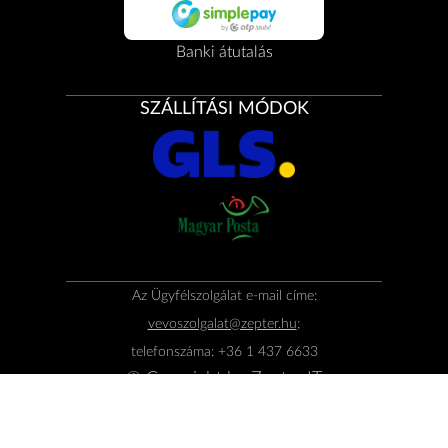
Banki átutalás
SZÁLLÍTÁSI MÓDOK
Az Ügyfélszolgálat e-mail címe:
vevoszolgalat@zepter.hu
;
telefonszáma: +36 1 437 6633
© Copyright by
Zepter IT