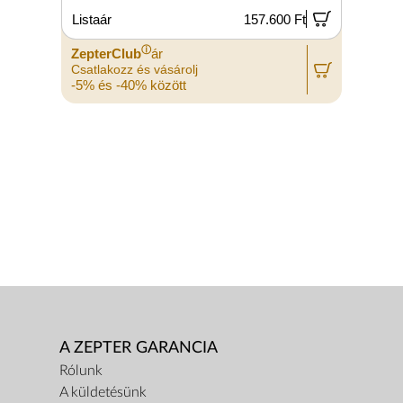
Listaár
157.600 Ft
L
ⓘ
ZepterClub
ár
Z
Csatlakozz és vásárolj
C
-5% és -40% között
-
A ZEPTER GARANCIA
Rólunk
A küldetésünk