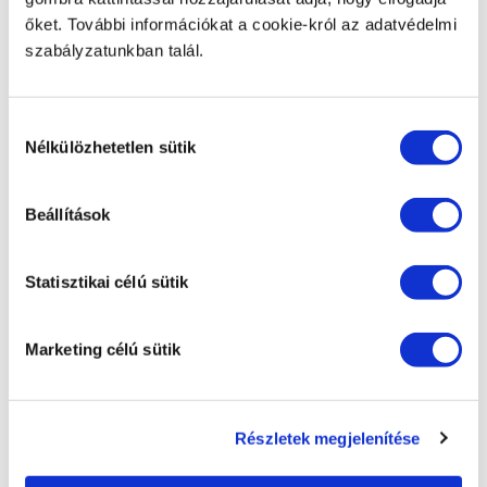
Technikai adatok
őket. További információkat a cookie-król az adatvédelmi
szabályzatunkban talál.
CIKKSZÁM
Z-FP2016-S/S
Hozzájárulás
Nélkülözhetetlen sütik
kiválasztása
TERMÉK NEVE
Zepter Masterpiece nemesacél serpenyő, 1,6 literes,
ø20 cm átmérőjű, 6,1 cm magas
Beállítások
JÓTÁLLÁS
Statisztikai célú sütik
Legalább 30 éves jótállás, amely magában foglalja a
teljes körű javítást vagy cserét az összes
csúcsminőségű Zepter nemesacélból készült
termékre vonatkozóan, anyaghiba vagy gyártási hiba
Marketing célú sütik
esetén. A digitális és analóg Zepter Termokontroll
kijelzőre, a műanyag alkatrészekre, valamint a fülek
PVD bevonatára 24 hónapos jótállás vonatkozik. Ne
használja a Zepter Termokontroll kijelzőt sütőben,
Részletek megjelenítése
mosogatógépben, vagy forró felületeken, és ne
tegye ki magas hőmérsékletnek. A jótállás nem terjed