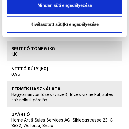
ki: a hétköznapi használat során adódó esztétikai
Minden süti engedélyezése
változásokra (normál kopás, elszíneződés), amelyek
a termék használhatóságát nem befolyásolják;
valamint a nem megfelelő, gondatlan használatból
eredő károsodásokra. A garancia érvényesítéséhez
Kiválasztott süti(k) engedélyezése
szükség van az eredeti vásárlást igazoló
dokumentumra (számlára), kérjük, ezt őrizze meg.
BRUTTÓ TÖMEG [KG]
1,16
NETTÓ SÚLY [KG]
0,95
TERMÉK HASZNÁLATA
Hagyományos főzés (vízzel), főzés víz nélkül, sütés
zsír nélkül, párolás
GYÁRTÓ
Home Art & Sales Services AG, Sihleggstrasse 23, CH-
8832, Wollerau, Svájc