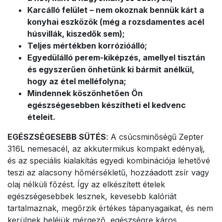
Karcálló felület – nem okoznak bennük kárt a
konyhai eszközök (még a rozsdamentes acél
húsvillák, kiszedők sem);
Teljes mértékben korrózióálló;
Egyedülálló perem-kiképzés, amellyel tisztán
és egyszerűen önhetünk ki bármit anélkül,
hogy az étel melléfolyna;
Mindennek köszönhetően Ön
egészségesebben készítheti el kedvenc
ételeit.
EGÉSZSÉGESEBB SÜTÉS
: A csúcsminőségű Zepter
316L nemesacél, az akkutermikus kompakt edényalj,
és az speciális kialakítás egyedi kombinációja lehetővé
teszi az alacsony hőmérsékletű, hozzáadott zsír vagy
olaj nélküli főzést. Így az elkészített ételek
egészségesebbek lesznek, kevesebb kalóriát
tartalmaznak, megőrzik értékes tápanyagaikat, és nem
kerülnek beléjük mérgező, egészségre káros