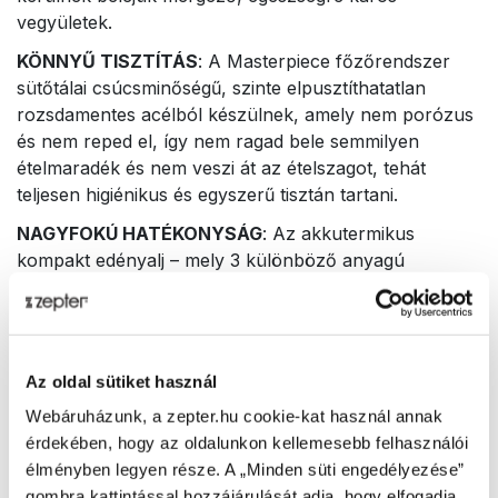
vegyületek.
KÖNNYŰ TISZTÍTÁS
: A Masterpiece főzőrendszer
sütőtálai csúcsminőségű, szinte elpusztíthatatlan
rozsdamentes acélból készülnek, amely nem porózus
és nem reped el, így nem ragad bele semmilyen
ételmaradék és nem veszi át az ételszagot, tehát
teljesen higiénikus és egyszerű tisztán tartani.
NAGYFOKÚ HATÉKONYSÁG
: Az akkutermikus
kompakt edényalj – mely 3 különböző anyagú
fémrétegből áll – akkor is megtartja a felgyülemlett hőt,
ha a tűzhelyet takarékra állítottuk vagy kikapcsoltuk. E
különleges adottságnak köszönhetően alacsonyabb
hőmérsékleten főzhetünk, amivel energiát
Az oldal sütiket használ
takaríthatunk meg, ráadásul az ételek értékes tápanyai
Webáruházunk, a zepter.hu cookie-kat használ annak
is megmaradnak. Az akkutermikus kompakt edényalj
érdekében, hogy az oldalunkon kellemesebb felhasználói
minden hőforrással használható, akár indukciós
élményben legyen része. A „Minden süti engedélyezése”
főzőlappal is.
gombra kattintással hozzájárulását adja, hogy elfogadja