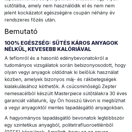
sütőtálba, amely nem használódik el és nem nem
jelent kockázatot egészségére csupán néhány év
rendszeres főzés után.
Bemutató
100% EGÉSZSÉG: SÜTÉS KÁROS ANYAGOK
NÉLKÜL, KEVESEBB KALÓRIÁVAL
A teflonról és a hasonló edénybevonatokról a
tudományos vizsgálatok során bebizonyosodott, hogy
olyan vegyi anyagok oldódnak ki belőlük használat
közben, amelyek bizonyos máj- és rákbetegségek
kialakulásához köthetők. A csúcsminőségű Zepter
nemesacélból készült Masterpiece sütőtálakra 30 éves
garanciát vállalunk, így Ön hosszú távon is megbízhat
a vegyi anyagoktól mentes tapadásgátló anyagokban.
A hagyományos tapadásgátló bevonatok legtöbbször
egy szintetikus anyagból, politetrafluoroetilénből