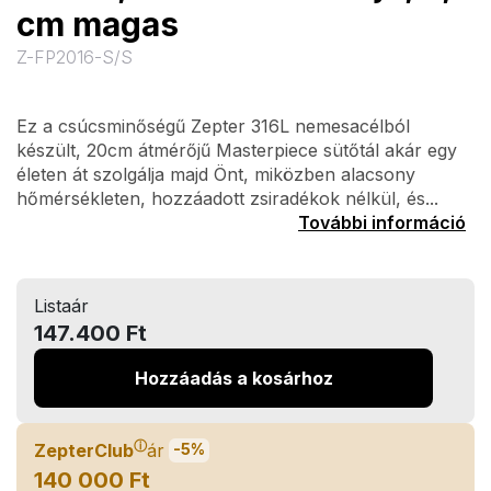
cm magas
Z-FP2016-S/S
Ez a csúcsminőségű Zepter 316L nemesacélból
készült, 20cm átmérőjű Masterpiece sütőtál akár egy
életen át szolgálja majd Önt, miközben alacsony
hőmérsékleten, hozzáadott zsiradékok nélkül, és...
További információ
Listaár
147.400 Ft
Hozzáadás a kosárhoz
ⓘ
ZepterClub
ár
-5%
140 000 Ft