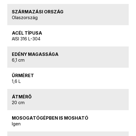
SZÁRMAZÁSI ORSZÁG
Olaszország
ACÉL TÍPUSA
AISI 316 L-304
EDÉNY MAGASSÁGA
6,1 cm
ŰRMÉRET
1,6 L
ÁTMÉRŐ
20 cm
MOSOGATÓGÉPBEN IS MOSHATÓ
Igen