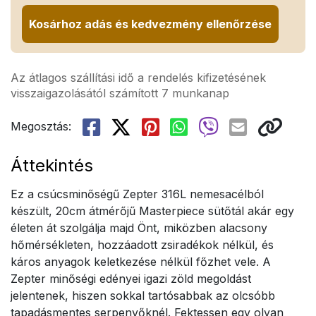
Kosárhoz adás és kedvezmény ellenőrzése
Az átlagos szállítási idő a rendelés kifizetésének
visszaigazolásától számított 7 munkanap
Megosztás:
Áttekintés
Ez a csúcsminőségű Zepter 316L nemesacélból
készült, 20cm átmérőjű Masterpiece sütőtál akár egy
életen át szolgálja majd Önt, miközben alacsony
hőmérsékleten, hozzáadott zsiradékok nélkül, és
káros anyagok keletkezése nélkül főzhet vele. A
Zepter minőségi edényei igazi zöld megoldást
jelentenek, hiszen sokkal tartósabbak az olcsóbb
tapadásmentes serpenyőknél. Fektessen egy olyan