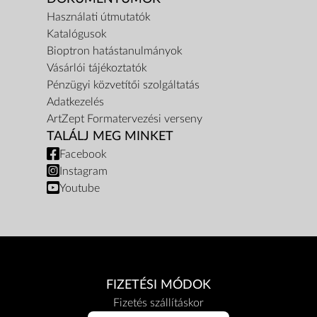
Használati útmutatók
Katalógusok
Bioptron hatástanulmányok
Vásárlói tájékoztatók
Pénzügyi közvetítői szolgáltatás
Adatkezelés
ArtZept Formatervezési verseny
TALÁLJ MEG MINKET
Facebook
Instagram
Youtube
FIZETÉSI MÓDOK
Fizetés szállításkor