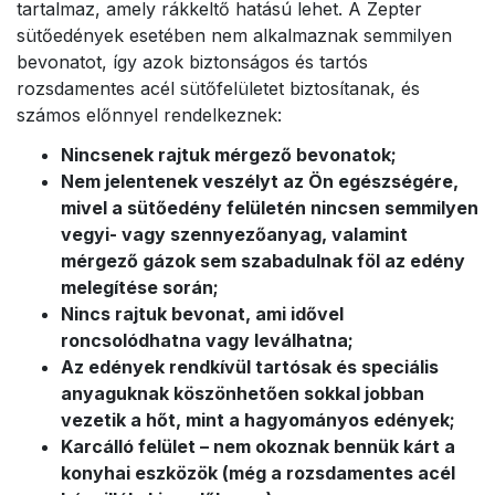
tartalmaz, amely rákkeltő hatású lehet. A Zepter
sütőedények esetében nem alkalmaznak semmilyen
bevonatot, így azok biztonságos és tartós
rozsdamentes acél sütőfelületet biztosítanak, és
számos előnnyel rendelkeznek:
Nincsenek rajtuk mérgező bevonatok;
Nem jelentenek veszélyt az Ön egészségére,
mivel a sütőedény felületén nincsen semmilyen
vegyi- vagy szennyezőanyag, valamint
mérgező gázok sem szabadulnak föl az edény
melegítése során;
Nincs rajtuk bevonat, ami idővel
roncsolódhatna vagy leválhatna;
Az edények rendkívül tartósak és speciális
anyaguknak köszönhetően sokkal jobban
vezetik a hőt, mint a hagyományos edények;
Karcálló felület – nem okoznak bennük kárt a
konyhai eszközök (még a rozsdamentes acél