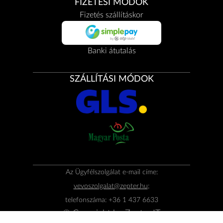
FIZETÉSI MÓDOK
Fizetés szállításkor
Banki átutalás
SZÁLLÍTÁSI MÓDOK
Az Ügyfélszolgálat e-mail címe:
vevoszolgalat@zepter.hu
;
telefonszáma: +36 1 437 6633
© Copyright by
Zepter IT