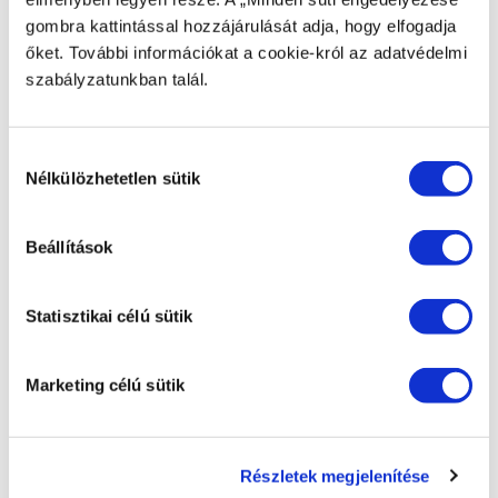
CIKKSZÁM
gombra kattintással hozzájárulását adja, hogy elfogadja
Z-FP2838-LS/S
őket. További információkat a cookie-król az adatvédelmi
szabályzatunkban talál.
TERMÉK NEVE
Zepter Masterpiece nemesacél serpenyő, 3,8 literes,
ø28 cm átmérőjű, 7,1 cm magas, 2 fogantyúval
Hozzájárulás
Nélkülözhetetlen sütik
kiválasztása
JÓTÁLLÁS
Ingyenes, legalább 30 éves jótállás, amely magában
foglalja a teljes körű javítást vagy cserét az összes
Beállítások
csúcsminőségű Zepter nemesacélból készült
termékre vonatkozóan, anyaghiba vagy gyártási hiba
esetén. Azon elemek cseréjére, amelyek a Zepter
Statisztikai célú sütik
304 vagy 316L nemesacéltól eltérő anyagokból
készültek, 24 hónap jótállás vonatkozik. A digitális és
analóg Zepter Termokontrollra szintén 24 hónapos
Marketing célú sütik
jótállás vonatkozik. Ne használja a Zepter
Termokontrollt sütőben, mosogatógépben, vagy forró
felületeken, és ne tegye ki magas hőmérsékletnek. A
műanyag alkatrészekre 24 hónap jótállás vonatkozik.
A műanyag alkatrészeket ne tegye ki magas
Részletek megjelenítése
hőmérsékletnek. A Zepter jótállást biztosít a