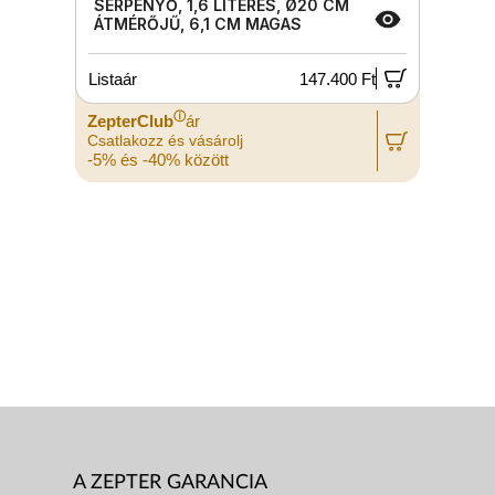
SERPENYŐ, 1,6 LITERES, Ø20 CM
ÁTMÉRŐJŰ, 6,1 CM MAGAS
Listaár
147.400 Ft
L
ⓘ
ZepterClub
ár
Z
Csatlakozz és vásárolj
C
-5% és -40% között
-
A ZEPTER GARANCIA