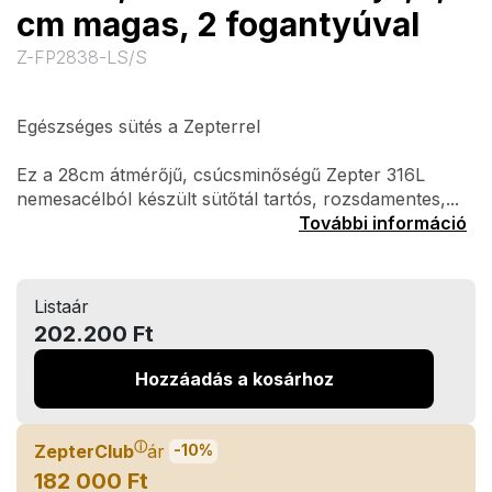
cm magas, 2 fogantyúval
Z-FP2838-LS/S
Egészséges sütés a Zepterrel
Ez a 28cm átmérőjű, csúcsminőségű Zepter 316L
nemesacélból készült sütőtál tartós, rozsdamentes,...
További információ
Listaár
202.200 Ft
Hozzáadás a kosárhoz
ⓘ
ZepterClub
ár
-10%
182 000 Ft