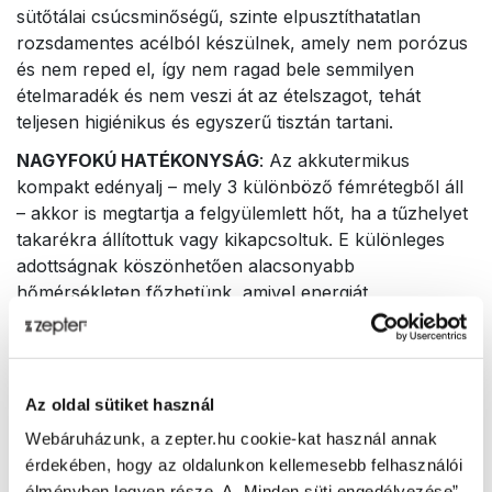
sütőtálai csúcsminőségű, szinte elpusztíthatatlan
rozsdamentes acélból készülnek, amely nem porózus
és nem reped el, így nem ragad bele semmilyen
ételmaradék és nem veszi át az ételszagot, tehát
teljesen higiénikus és egyszerű tisztán tartani.
NAGYFOKÚ HATÉKONYSÁG
: Az akkutermikus
kompakt edényalj – mely 3 különböző fémrétegből áll
– akkor is megtartja a felgyülemlett hőt, ha a tűzhelyet
takarékra állítottuk vagy kikapcsoltuk. E különleges
adottságnak köszönhetően alacsonyabb
hőmérsékleten főzhetünk, amivel energiát
takaríthatunk meg, ráadásul az ételek értékes tápanyai
is megmaradnak. Az akkutermikus kompakt edényalj
minden hőforrással használható, akár indukciós
főzőlappal is.
Az oldal sütiket használ
Technikai adatok
Webáruházunk, a zepter.hu cookie-kat használ annak
érdekében, hogy az oldalunkon kellemesebb felhasználói
élményben legyen része. A „Minden süti engedélyezése”