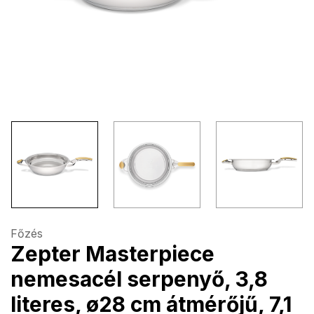
Főzés
Zepter Masterpiece
nemesacél serpenyő, 3,8
literes, ø28 cm átmérőjű, 7,1