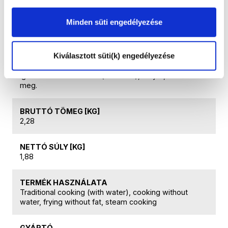
termékein található aranyozásra. Ez a jótállás nem
terjed ki: a hétköznapi használat során adódó
Minden süti engedélyezése
esztétikai változásokra (normál kopás, elszíneződés),
amelyek a termék használhatóságát nem
befolyásolják; valamint a nem megfelelő, gondatlan
Kiválasztott süti(k) engedélyezése
használatból eredő károsodásokra. A garancia
érvényesítéséhez szükség van az eredeti vásárlást
igazoló dokumentumra (számlára), kérjük, ezt őrizze
meg.
BRUTTÓ TÖMEG [KG]
2,28
NETTÓ SÚLY [KG]
1,88
TERMÉK HASZNÁLATA
Traditional cooking (with water), cooking without
water, frying without fat, steam cooking
GYÁRTÓ