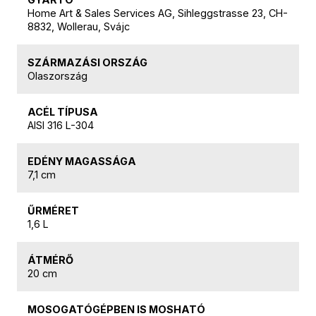
Home Art & Sales Services AG, Sihleggstrasse 23, CH-
8832, Wollerau, Svájc
SZÁRMAZÁSI ORSZÁG
Olaszország
ACÉL TÍPUSA
AISI 316 L-304
EDÉNY MAGASSÁGA
7,1 cm
ŰRMÉRET
1,6 L
ÁTMÉRŐ
20 cm
MOSOGATÓGÉPBEN IS MOSHATÓ