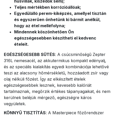
húsvillák, kiszedők sem);
Teljes mértékben korrózióállóak;
Egyedülálló perem-kiképzés, amellyel tisztán
és egyszerűen önhetünk ki bármit anélkül,
hogy az étel melléfolyna;
Mindennek köszönhetően Ön
egészségesebben készítheti el kedvenc
ételeit.
EGÉSZSÉGESEBB SÜTÉS
: A csúcsminőségű Zepter
316L nemesacél, az akkutermikus kompakt edényalj,
és az speciális kialakítás egyedi kombinációja lehetővé
teszi az alacsony hőmérsékletű, hozzáadott zsír vagy
olaj nélküli főzést. Így az elkészített ételek
egészségesebbek lesznek, kevesebb kalóriát
tartalmaznak, megőrzik értékes tápanyagaikat, és nem
kerülnek beléjük mérgező, egészségre káros
vegyületek.
KÖNNYŰ TISZTÍTÁS
: A Masterpiece főzőrendszer