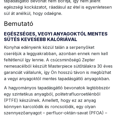
tapadásgátló bevonat nem borítja, így nem jelent
egészségi kockázatot, ráadásul az étel is egyenletesen
sül át anélkül, hogy odaégne.
Bemutató
EGÉSZSÉGES, VEGYI ANYAGOKTÓL MENTES
SÜTÉS KEVESEBB KALÓRIÁVAL
Konyhai edényeink közül talán a serpenyőket
cseréljük a leggyakrabban, azonban ennek nem kell
feltétlenül így lennie. A csúcsminőségű Zepter
nemesacélból készült Masterpiece sütőtálakra 30 éves
garanciát vállalunk, így Ön hosszú távon is megbízhat
a vegyi anyagoktól mentes tapadásgátló anyagokban.
A hagyományos tapadásgátló bevonatok legtöbbször
egy szintetikus anyagból, politetrafluoroetilénből
(PTFE) készülnek. Amellett, hogy ez az anyag
könnyen karcolódik és roncsolódik, egy olyan
szennyezőanyagot – perfluor-oktán-savat (PFOA) –