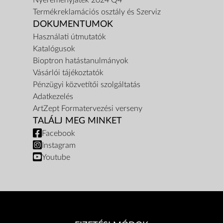
Nyereményjáték 2024 Q4
Termékreklamációs osztály és Szerviz
DOKUMENTUMOK
Használati útmutatók
Katalógusok
Bioptron hatástanulmányok
Vásárlói tájékoztatók
Pénzügyi közvetítői szolgáltatás
Adatkezelés
ArtZept Formatervezési verseny
TALÁLJ MEG MINKET
Facebook
Instagram
Youtube