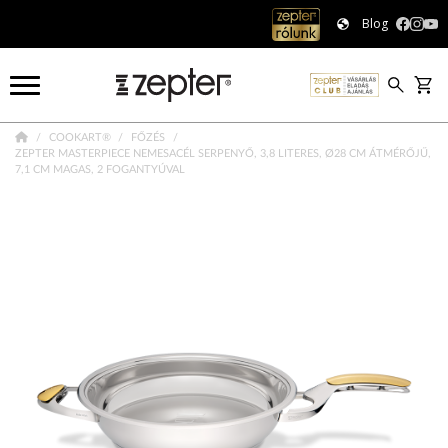
Blog
COOKART®
FŐZÉS
ZEPTER MASTERPIECE NEMESACÉL SERPENYŐ, 3,8 LITERES, Ø28 CM ÁTMÉRŐJŰ,
7,1 CM MAGAS, 2 FOGANTYÚVAL