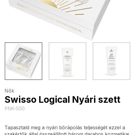
Nők
Swisso Logical Nyári szett
PNK-500
Tapasztald meg a nyári bőrápolás teljességét ezzel a
szakértők által összeállított három darabos kozmetikai