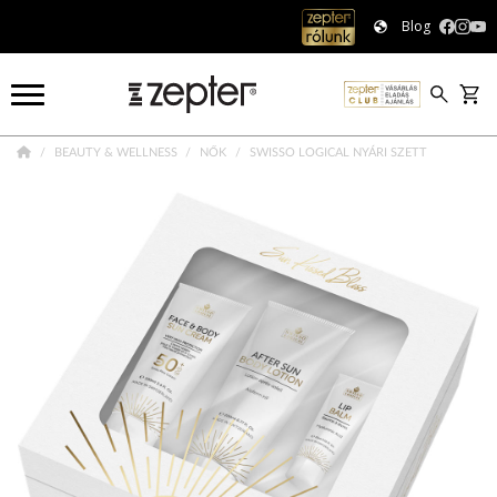
Blog
BEAUTY & WELLNESS
NŐK
SWISSO LOGICAL NYÁRI SZETT