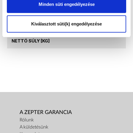
Minden süti engedélyezése
TERMÉK NEVE
Swisso Logical Nyári szett
Kiválasztott süti(k) engedélyezése
BRUTTÓ TÖMEG [KG]
NETTÓ SÚLY [KG]
A ZEPTER GARANCIA
Rólunk
A küldetésünk