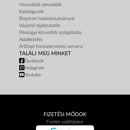
Használati útmutatók
Katalógusok
Bioptron hatástanulmányok
Vásárlói tájékoztatók
Pénzügyi közvetítői szolgáltatás
Adatkezelés
ArtZept Formatervezési verseny
TALÁLJ MEG MINKET
Facebook
Instagram
Youtube
FIZETÉSI MÓDOK
Fizetés szállításkor