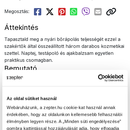
Megosztás:
Áttekintés
Tapasztald meg a nyári bőrápolás teljességét ezzel a
szakértők által összeállított három darabos kozmetikai
szettel. Naptej, testápoló és ajakbalzsam egyetlen
praktikus csomagban.
Bemutató
Három esszenciális bőrápolási termék, melyek teljes
körű védelmet, hidratálást és regenerálást nyújtanak:
SPF 50+ naptej testre és arcra – nagy
Az oldal sütiket használ
teljesítményű formula, amely pinoluminnal és
Webáruházunk, a zepter.hu cookie-kat használ annak
antileukine 6-tal gazdagított. Védi a bőrt a
érdekében, hogy az oldalunkon kellemesebb felhasználói
fénykárosodástól és az öregedés jeleitől,
élményben legyen része. A „Minden süti engedélyezése”
miközben megőrzi annak feszességét és
gombra kattintással hozzájárulását adja, hogy elfogadja
rugalmasságát.