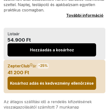
szettel. Naptej, testápoló és ajakbalzsam egyetlen
praktikus csomagban.
További információ
Listaár
54.900 Ft
Hozzáadás a kosárhoz
ⓘ
ZepterClub
ár
-25%
41 200 Ft
Kosárhoz adás és kedvezmény ellenőrzése
Az átlagos szállítási idő a rendelés kifizetésének
visszaigazolásától számított 7 munkanap