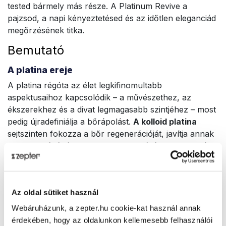
tested bármely más része. A Platinum Revive a
pajzsod, a napi kényeztetésed és az időtlen eleganciád
megőrzésének titka.
Bemutató
A platina ereje
A platina régóta az élet legkifinomultabb
aspektusaihoz kapcsolódik – a művészethez, az
ékszerekhez és a divat legmagasabb szintjéhez – most
pedig újradefiniálja a bőrápolást.
A kolloid platina
sejtszinten fokozza a bőr regenerációját, javítja annak
rugalmasságát és fokozza a ragyogását. Regeneratív
hatásával segít helyreállítani a bőr természetes
egyensúlyát, így az láthatóan egészségesebbé és
fiatalosabbá válik.
Az oldal sütiket használ
Az értékes platina-infúzión túl a
Platinum Revive
az
Webáruházunk, a zepter.hu cookie-kat használ annak
alábbi összetevőkkel védi és ápolja bőrödet:
érdekében, hogy az oldalunkon kellemesebb felhasználói