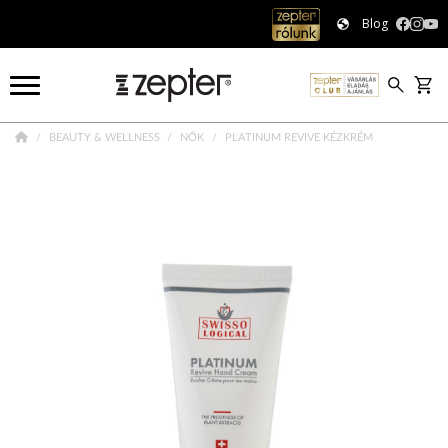
Blog
BEAUTY & WELLNESS
NŐK
PLATINUM REVIVE KÉZKRÉM