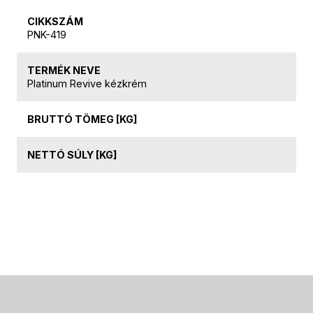
CIKKSZÁM
PNK-419
TERMÉK NEVE
Platinum Revive kézkrém
BRUTTÓ TÖMEG [KG]
NETTÓ SÚLY [KG]