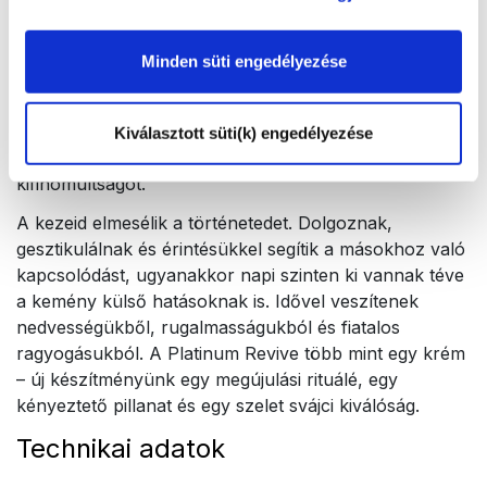
kezeid fiatalosak és simák maradjanak.
Amint felkened a Platinum Revive-ot, beleolvad a
Minden süti engedélyezése
bőrödbe, selymes, tápláló fátylat hagyva maga után. A
hagyományos krémekkel ellentétben azonnal
felszívódik és nem hagy maga után zsíros érzést –
Kiválasztott süti(k) engedélyezése
csak könnyed hidratáltságot, kényelmet és
kifinomultságot.
A kezeid elmesélik a történetedet. Dolgoznak,
gesztikulálnak és érintésükkel segítik a másokhoz való
kapcsolódást, ugyanakkor napi szinten ki vannak téve
a kemény külső hatásoknak is. Idővel veszítenek
nedvességükből, rugalmasságukból és fiatalos
ragyogásukból. A Platinum Revive több mint egy krém
– új készítményünk egy megújulási rituálé, egy
kényeztető pillanat és egy szelet svájci kiválóság.
Technikai adatok