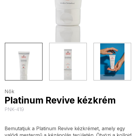
Nők
Platinum Revive kézkrém
PNK-419
Bemutatjuk a Platinum Revive kézkrémet, amely egy
valódi mestermű a kézápolás területén. Ötvözi a kolloid