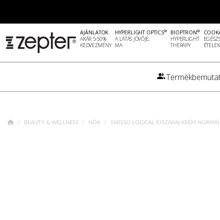
®
®
AJÁNLATOK
HYPERLIGHT OPTICS
BIOPTRON
COOK
AKÁR 5-50%
A LÁTÁS JÖVŐJE,
HYPERLIGHT
EGÉSZ
KEDVEZMÉNY
MA
THERAPY
ÉTELEK
Termékbemutat
BEAUTY & WELLNESS
NŐK
SWISSO LOGICAL ÉJSZAKAI KRÉM NORMÁL