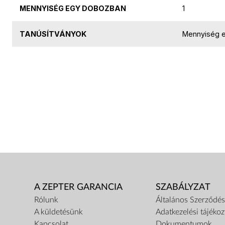
MENNYISÉG EGY DOBOZBAN
1
TANÚSÍTVÁNYOK
Mennyiség 
A ZEPTER GARANCIA
SZABÁLYZAT
Rólunk
Általános Szerződési
A küldetésünk
Adatkezelési tájékoz
Kapcsolat
Dokumentumok