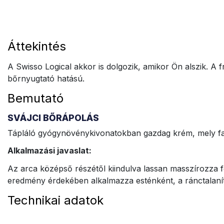
Áttekintés
A Swisso Logical akkor is dolgozik, amikor Ön alszik. A
bőrnyugtató hatású.
Bemutató
SVÁJCI BŐRÁPOLÁS
Tápláló gyógynövénykivonatokban gazdag krém, mely fa
Alkalmazási javaslat:
Az arca középső részétől kiindulva lassan masszírozza f
eredmény érdekében alkalmazza esténként, a ránctalanít
Technikai adatok