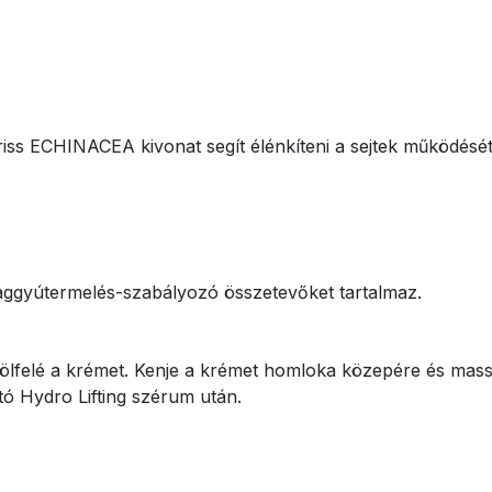
 friss ECHINACEA kivonat segít élénkíteni a sejtek működé
ggyútermelés-szabályozó összetevőket tartalmaz.
ölfelé a krémet. Kenje a krémet homloka közepére és massz
ó Hydro Lifting szérum után.