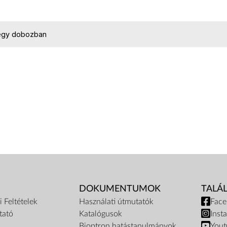
egy dobozban
DOKUMENTUMOK
TALÁ
 Feltételek
Használati útmutatók
Fac
tató
Katalógusok
Inst
Bioptron hatástanulmányok
Yout