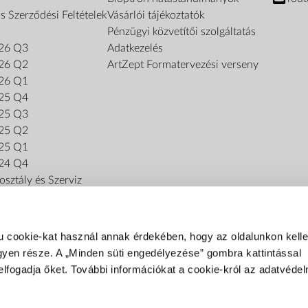
s Szerződési Feltételek
Vásárlói tájékoztatók
Pénzügyi közvetítői szolgáltatás
26 Q3
Adatkezelés
26 Q2
ArtZept Formatervezési verseny
26 Q1
25 Q4
25 Q3
25 Q2
25 Q1
24 Q4
sztály és Szerviz
u cookie-kat használ annak érdekében, hogy az oldalunkon kel
gyen része. A „Minden süti engedélyezése” gombra kattintással
elfogadja őket. További információkat a cookie-król az adatvédel
FIZETÉSI MÓDOK
Fizetés szállításkor
Banki átutalás