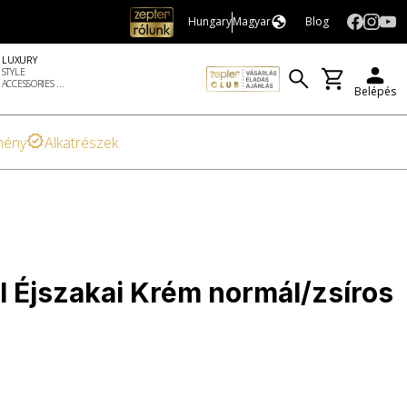
Hungary
Magyar
Blog
LUXURY
STYLE
ACCESSORIES ...
Belépés
mény
Alkatrészek
l Éjszakai Krém normál/zsíros