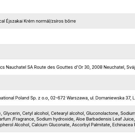
al Éjszakai Krém normál/zsíros bőrre
ics Nauchatel SA Route des Gouttes d'Or 30, 2008 Neuchatel, Svá
national Poland Sp. z o.o, 02-672 Warszawa, ul. Domaniewska 37,
, Glycerin, Cetyl alcohol, Cetearyl alcohol, Gluconolactone, Sodi
rfum /Fragrance, Sodium hydroxide, Aloe Barbadensis Leaf Juice,
herol Alcohol, Calcium Gluconate, Ascorbyl Palmitate, Echinacea Pu