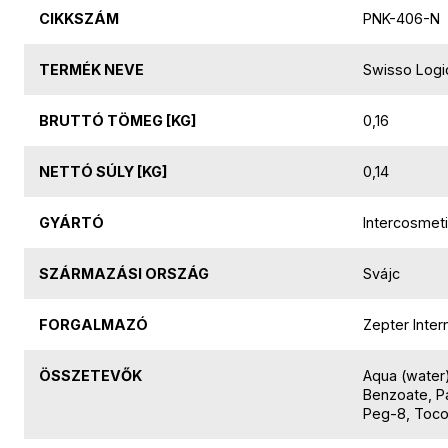
CIKKSZÁM
PNK-406-N
TERMÉK NEVE
Swisso Logic
BRUTTÓ TÖMEG [KG]
0,16
NETTÓ SÚLY [KG]
0,14
GYÁRTÓ
Intercosmet
SZÁRMAZÁSI ORSZÁG
Svájc
FORGALMAZÓ
Zepter Inter
ÖSSZETEVŐK
Aqua (water)
Benzoate, Pa
Peg-8, Tocop