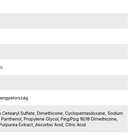
jc
 Lengyelország
um Cetearyl Sulfate, Dimethicone, Cyclopentasiloxane, Sodium
 Panthenol, Propylene Glycol, Peg/Ppg 18/18 Dimethicone,
rpurea Extract, Ascorbic Acid, Citric Acid.