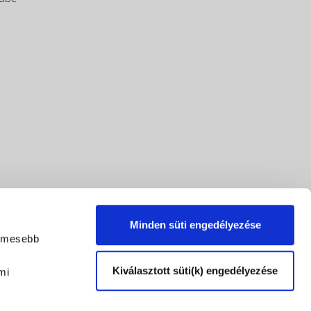
Minden süti engedélyezése
lemesebb
Kiválasztott süti(k) engedélyezése
mi