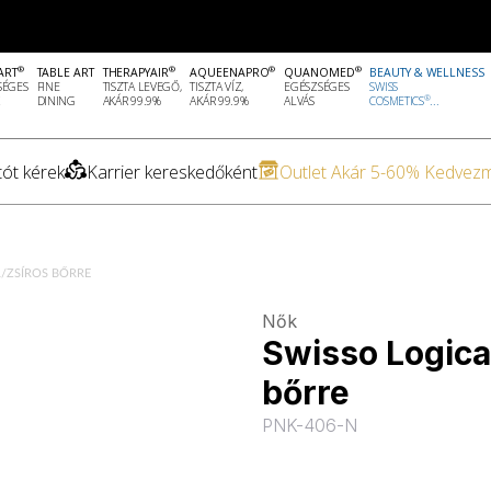
®
®
®
®
ART
TABLE ART
THERAPYAIR
AQUEENAPRO
QUANOMED
BEAUTY & WELLNESS
SÉGES
FINE
TISZTA LEVEGŐ,
TISZTA VÍZ,
EGÉSZSÉGES
SWISS
®
DINING
AKÁR 99.9%
AKÁR 99.9%
ALVÁS
COSMETICS
...
ót kérek
Karrier kereskedőként
Outlet Akár 5-60% Kedvez
/ZSÍROS BŐRRE
Nők
Swisso Logica
bőrre
PNK-406-N