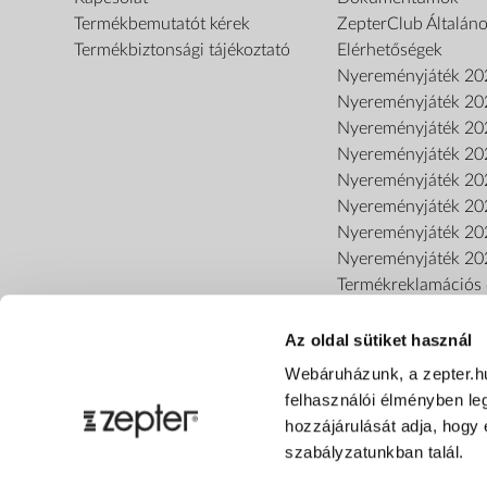
Termékbemutatót kérek
ZepterClub Általáno
Termékbiztonsági tájékoztató
Elérhetőségek
Nyereményjáték 20
Nyereményjáték 20
Nyereményjáték 20
Nyereményjáték 20
Nyereményjáték 20
Nyereményjáték 20
Nyereményjáték 20
Nyereményjáték 20
Termékreklamációs o
Az oldal sütiket használ
Webáruházunk, a zepter.h
felhasználói élményben le
hozzájárulását adja, hogy 
szabályzatunkban talál.