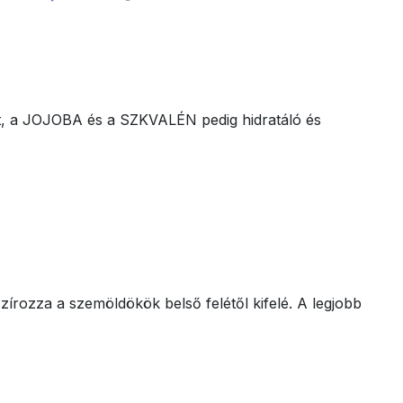
sét, a JOJOBA és a SZKVALÉN pedig hidratáló és
írozza a szemöldökök belső felétől kifelé. A legjobb