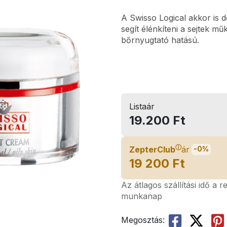
A Swisso Logical akkor is 
segít élénkíteni a sejtek 
bőrnyugtató hatású.
Listaár
19.200 Ft
ⓘ
ZepterClub
ár
-0%
19 200 Ft
Az átlagos szállítási idő a 
munkanap
Megosztás: