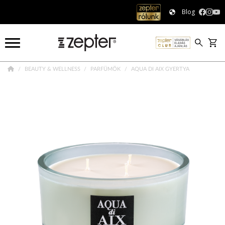
Blog
BEAUTY & WELLNESS
PARFÜMÖK
AQUA DI AIX GYERTYA