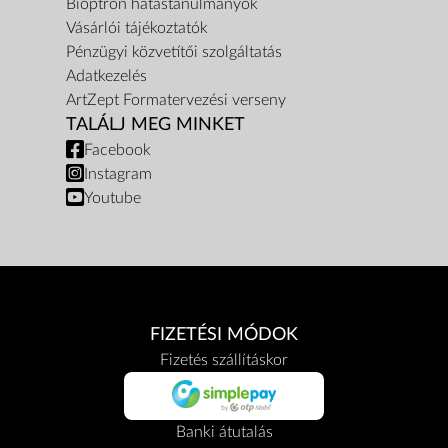
Bioptron hatástanulmányok
Vásárlói tájékoztatók
Pénzügyi közvetítői szolgáltatás
Adatkezelés
ArtZept Formatervezési verseny
TALÁLJ MEG MINKET
Facebook
Instagram
Youtube
FIZETÉSI MÓDOK
Fizetés szállításkor
Banki átutalás