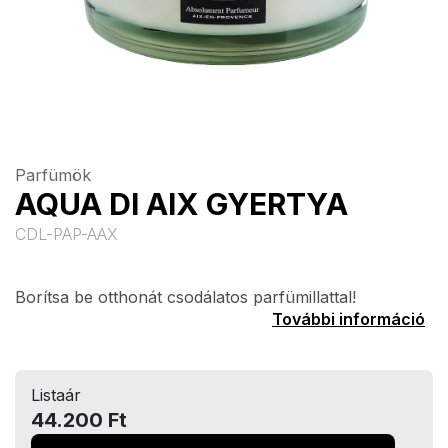
Parfümök
AQUA DI AIX GYERTYA
CDL-PAP-AAX
Borítsa be otthonát csodálatos parfümillattal!
További információ
Listaár
44.200 Ft