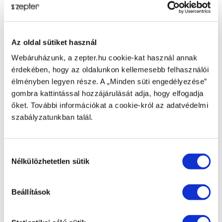
Gyertyánkat az Absolument parfüméria tervezte.
Különleges üvegben szállítjuk, amely 3 kanócot
tartalmaz. Kiemelkedő 60 órás időtartamukkal ezek az
Az oldal sütiket használ
illatosított gyertyák csodálatos ajándékok, amelyek
Webáruházunk, a zepter.hu cookie-kat használ annak
bármilyen helyiséget képesek feldobni parfümös
érdekében, hogy az oldalunkon kellemesebb felhasználói
varázsukkal. Kifinomult, friss illatuk már a
élményben legyen része. A „Minden süti engedélyezése”
meggyújtásuk előtt is átjárja a szoba levegőjét és
gombra kattintással hozzájárulását adja, hogy elfogadja
elkápráztatja az érzékeket.
őket. További információkat a cookie-król az adatvédelmi
Technikai adatok
szabályzatunkban talál.
CIKKSZÁM
Hozzájárulás
CDL-PAP-AAX
Nélkülözhetetlen sütik
kiválasztása
TERMÉK NEVE
AQUA DI AIX GYERTYA
Beállítások
BRUTTÓ TÖMEG [KG]