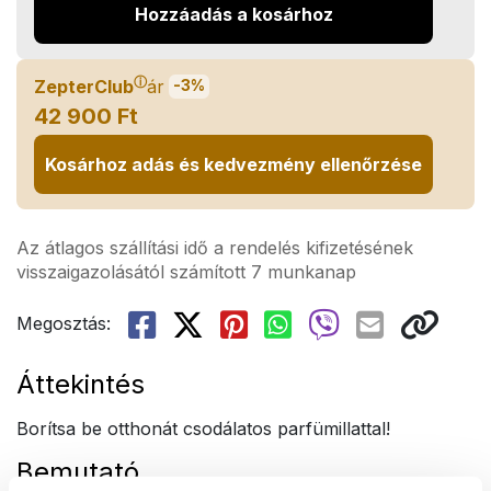
Hozzáadás a kosárhoz
ⓘ
ZepterClub
ár
-3%
42 900 Ft
Kosárhoz adás és kedvezmény ellenőrzése
Az átlagos szállítási idő a rendelés kifizetésének
visszaigazolásától számított 7 munkanap
Megosztás:
Áttekintés
Borítsa be otthonát csodálatos parfümillattal!
Bemutató