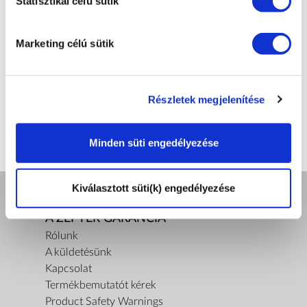
Statisztikai célú sütik
1,87
NETTÓ SÚLY [KG]
Marketing célú sütik
1,3
Részletek megjelenítése
Minden süti engedélyezése
Kiválasztott süti(k) engedélyezése
A ZEPTER GARANCIA
Rólunk
A küldetésünk
Kapcsolat
Termékbemutatót kérek
Product Safety Warnings