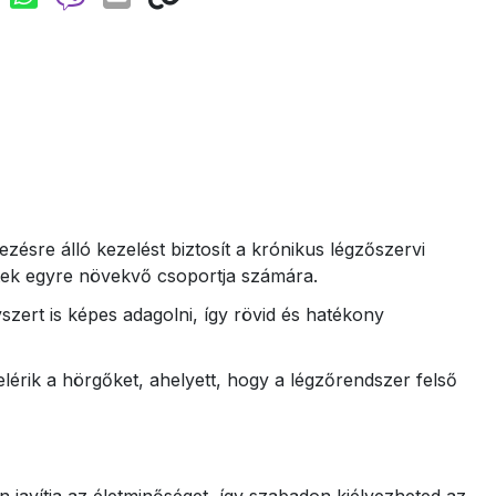
sre álló kezelést biztosít a krónikus légzőszervi
ek egyre növekvő csoportja számára.
zert is képes adagolni, így rövid és hatékony
érik a hörgőket, ahelyett, hogy a légzőrendszer felső
javítja az életminőséget, így szabadon kiélvezheted az