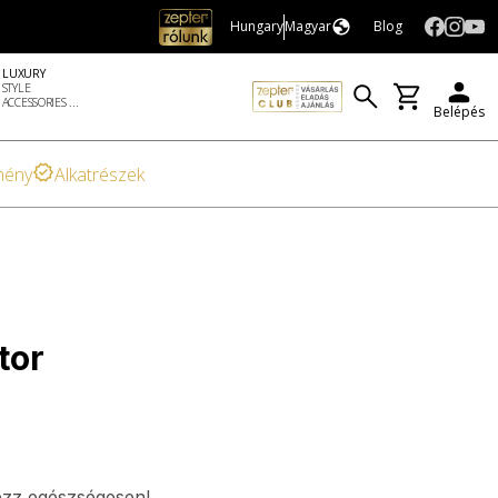
Hungary
Magyar
Blog
LUXURY
STYLE
ACCESSORIES ...
Belépés
mény
Alkatrészek
tor
ezz egészségesen!