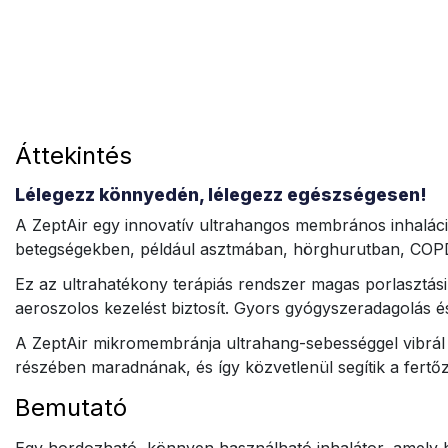
Áttekintés
Lélegezz könnyedén, lélegezz egészségesen!
A ZeptAir egy innovatív ultrahangos membrános inhaláció
betegségekben, például asztmában, hörghurutban, COPD
Ez az ultrahatékony terápiás rendszer magas porlasztási
aeroszolos kezelést biztosít. Gyors gyógyszeradagolás 
A ZeptAir mikromembránja ultrahang-sebességgel vibrál é
részében maradnának, és így közvetlenül segítik a fert
Bemutató
Egy hordozható, könnyen használható inhalátor, amely bá