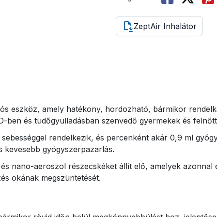
ZeptAir Inhalátor
s eszköz, amely hatékony, hordozható, bármikor rendelkezé
-ben és tüdőgyulladásban szenvedő gyermekek és felnőtt
 sebességgel rendelkezik, és percenként akár 0,9 ml gyógys
és kevesebb gyógyszerpazarlás.
s nano-aeroszol részecskéket állít elő, amelyek azonnal el
őzés okának megszüntetését.
rmikor rövid időn belül megkönnyebbülést hoz, jelentősen 