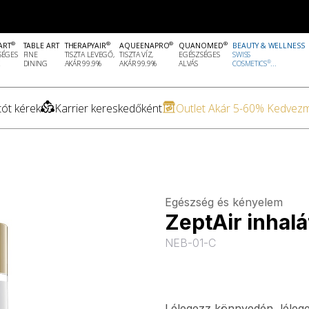
®
®
®
®
ART
TABLE ART
THERAPYAIR
AQUEENAPRO
QUANOMED
BEAUTY & WELLNESS
SÉGES
FINE
TISZTA LEVEGŐ,
TISZTA VÍZ,
EGÉSZSÉGES
SWISS
®
DINING
AKÁR 99.9%
AKÁR 99.9%
ALVÁS
COSMETICS
...
ót kérek
Karrier kereskedőként
Outlet Akár 5-60% Kedvez
Egészség és kényelem
ZeptAir inhalá
NEB-01-C
Lélegezz könnyedén, léleg