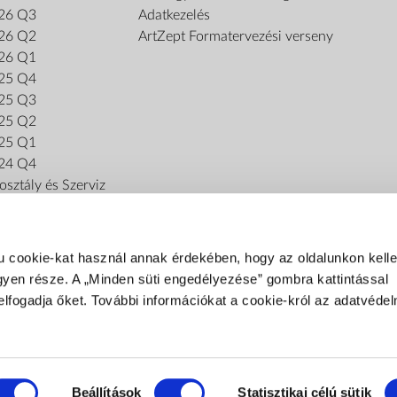
26 Q3
Adatkezelés
26 Q2
ArtZept Formatervezési verseny
26 Q1
25 Q4
25 Q3
25 Q2
25 Q1
24 Q4
sztály és Szerviz
u cookie-kat használ annak érdekében, hogy az oldalunkon kel
gyen része. A „Minden süti engedélyezése” gombra kattintással
elfogadja őket. További információkat a cookie-król az adatvédel
FIZETÉSI MÓDOK
Fizetés szállításkor
Banki átutalás
Beállítások
Statisztikai célú sütik