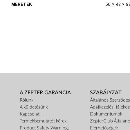
MÉRETEK
56 x 42 x 
A ZEPTER GARANCIA
SZABÁLYZAT
Rólunk
Általános Szerződési
A küldetésünk
Adatkezelési tájékoz
Kapcsolat
Dokumentumok
Termékbemutatót kérek
ZepterClub Általáno
Product Safety Warnings
Elérhetőségek