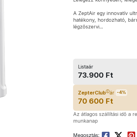
A ZeptAir egy innovatív u
hatékony, hordozható, bárm
légzőszervi...
Listaár
73.900 Ft
ⓘ
ZepterClub
ár
-4%
70 600 Ft
Az átlagos szállítási idő a 
munkanap
Megosztás: