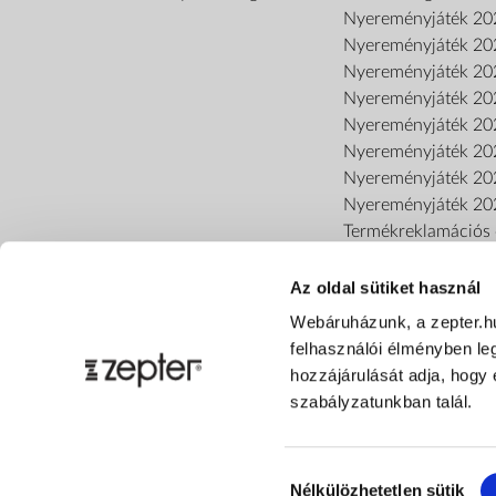
Nyereményjáték 20
Nyereményjáték 20
Nyereményjáték 20
Nyereményjáték 20
Nyereményjáték 20
Nyereményjáték 20
Nyereményjáték 20
Nyereményjáték 20
Termékreklamációs o
Az oldal sütiket használ
Webáruházunk, a zepter.h
felhasználói élményben le
hozzájárulását adja, hogy 
szabályzatunkban talál.
Hozzájárulás
Nélkülözhetetlen sütik