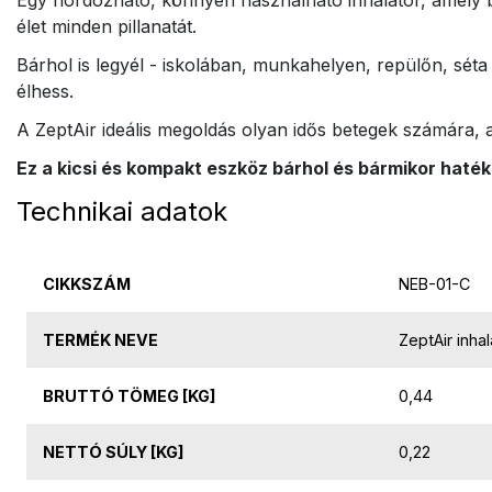
élet minden pillanatát.
Bárhol is legyél - iskolában, munkahelyen, repülőn, sét
élhess.
A ZeptAir ideális megoldás olyan idős betegek számára,
Ez a kicsi és kompakt eszköz bárhol és bármikor haték
Technikai adatok
CIKKSZÁM
NEB-01-C
TERMÉK NEVE
ZeptAir inhal
BRUTTÓ TÖMEG [KG]
0,44
NETTÓ SÚLY [KG]
0,22