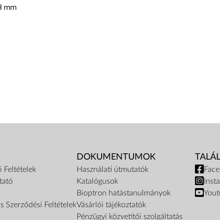
98 mm
DOKUMENTUMOK
TALÁ
 Feltételek
Használati útmutatók
Fac
tató
Katalógusok
Inst
Bioptron hatástanulmányok
Yout
s Szerződési Feltételek
Vásárlói tájékoztatók
Pénzügyi közvetítői szolgáltatás