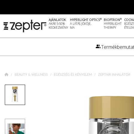
®
®
AJÁNLATOK
HYPERLIGHT OPTICS
BIOPTRON
COOK
AKÁR 5-50%
A LÁTÁS JÖVŐJE,
HYPERLIGHT
EGÉSZ
KEDVEZMÉNY
MA
THERAPY
ÉTELEK
Termékbemutat
BEAUTY & WELLNESS
EGÉSZSÉG ÉS KÉNYELEM
ZEPTAIR INHALÁTOR