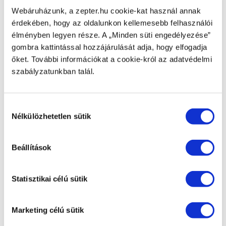
Technikai adatok
Webáruházunk, a zepter.hu cookie-kat használ annak
érdekében, hogy az oldalunkon kellemesebb felhasználói
CIKKSZÁM
élményben legyen része. A „Minden süti engedélyezése”
SF-FEO
gombra kattintással hozzájárulását adja, hogy elfogadja
őket. További információkat a cookie-król az adatvédelmi
TERMÉK NEVE
szabályzatunkban talál.
Flexoptim 30 kapszula
BRUTTÓ TÖMEG [KG]
Hozzájárulás
Nélkülözhetetlen sütik
kiválasztása
NETTÓ SÚLY [KG]
0,028
Beállítások
Video
Statisztikai célú sütik
Marketing célú sütik