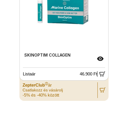
SKINOPTIM COLLAGEN
Listaár
46.900 Ft
ⓘ
ZepterClub
ár
Csatlakozz és vásárolj
-5% és -40% között