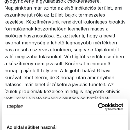
gyógynövény a gyulladások csökkentésére.
Napjainkban már szinte az első indikációs terület, ami
eszünkbe jut róla az ízületi bajok természetes
kezelése. Készítményünk rendkívül különleges bioaktív
formulájának köszönhetően kiemelten magas a
biológiai hasznosulása. Ez azt jelenti, hogy a bevitt
kivonat mennyiség a lehető legnagyobb mértékben
hasznosul a szervezetünkben, segítve a fájdalomtól
való megszabadulásunkat. Vérhígítót szedők esetében
a készítmény nem javasolt! Kúránkat minimum 3
hónapig ajánlott folytani. A legjobb hatást 6 havi
kúrával lehet elérni, de 3 hónap után amennyiben
hatásos, már lehet érzékelni a javulás tüneteit. Az
ízületi problémák kezelése mindig is nagyobb kihívás
volt, mivel a hatóanyagok eljutása és hatásának
kifejtése élettani okok miatt lassúbb folyamat, tehát kell
az elhatározás és a rendíthetetlen következetesség a
cél érdekében
Az oldal sütiket használ