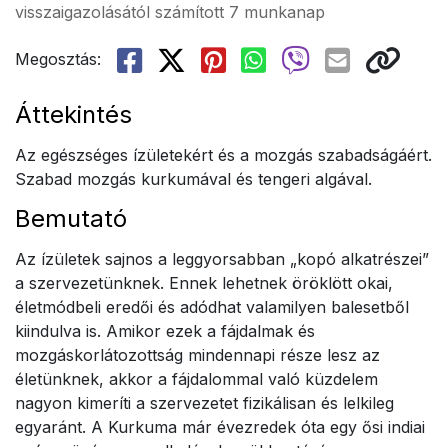
visszaigazolásától számított 7 munkanap
Megosztás:
Áttekintés
Az egészséges ízületekért és a mozgás szabadságáért.
Szabad mozgás kurkumával és tengeri algával.
Bemutató
Az ízületek sajnos a leggyorsabban „kopó alkatrészei”
a szervezetünknek. Ennek lehetnek öröklött okai,
életmódbeli eredői és adódhat valamilyen balesetből
kiindulva is. Amikor ezek a fájdalmak és
mozgáskorlátozottság mindennapi része lesz az
életünknek, akkor a fájdalommal való küzdelem
nagyon kimeríti a szervezetet fizikálisan és lelkileg
egyaránt. A Kurkuma már évezredek óta egy ősi indiai