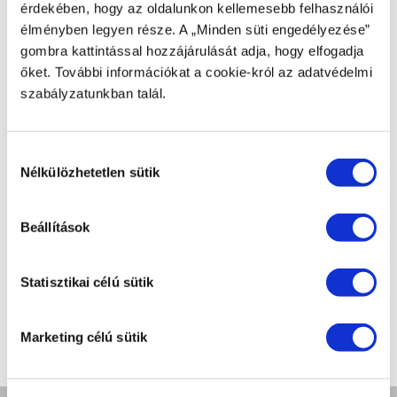
érdekében, hogy az oldalunkon kellemesebb felhasználói
élményben legyen része. A „Minden süti engedélyezése”
CIKKSZÁM
LS-170-3.
gombra kattintással hozzájárulását adja, hogy elfogadja
őket. További információkat a cookie-król az adatvédelmi
TERMÉK NEVE
szabályzatunkban talál.
SET 6 WATER GLASSES INOX FOR PRINCE, NEW
Hozzájárulás
BRUTTÓ TÖMEG [KG]
1,5
Nélkülözhetetlen sütik
kiválasztása
NETTÓ SÚLY [KG]
Beállítások
1,3
Statisztikai célú sütik
Marketing célú sütik