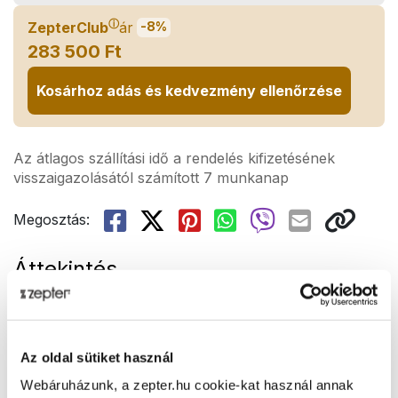
ⓘ
ZepterClub
ár
-8%
283 500 Ft
Kosárhoz adás és kedvezmény ellenőrzése
Az átlagos szállítási idő a rendelés kifizetésének
visszaigazolásától számított 7 munkanap
Megosztás:
Áttekintés
-
Bemutató
Az oldal sütiket használ
Technikai adatok
Webáruházunk, a zepter.hu cookie-kat használ annak