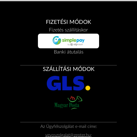
FIZETÉSI MÓDOK
Fizetés szállításkor
Banki átutalás
SZÁLLÍTÁSI MÓDOK
Az Ügyfélszolgálat e-mail címe:
vevoszolgalat@zepter.hu
;