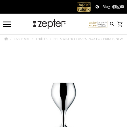
Blog
TABLE ART
TERÍTÉK
SET 6 WATER GLASSES INOX FOR PRINCE, NEW