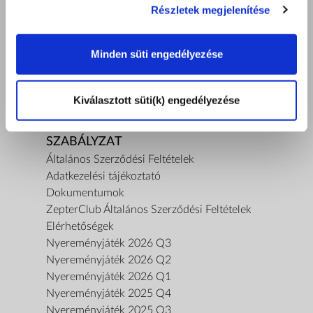
Részletek megjelenítése
A ZEPTER GARANCIA
Minden süti engedélyezése
Rólunk
A küldetésünk
Kapcsolat
Kiválasztott süti(k) engedélyezése
Termékbemutatót kérek
Termékbiztonsági tájékoztató
SZABÁLYZAT
Általános Szerződési Feltételek
Adatkezelési tájékoztató
Dokumentumok
ZepterClub Általános Szerződési Feltételek
Elérhetőségek
Nyereményjáték 2026 Q3
Nyereményjáték 2026 Q2
Nyereményjáték 2026 Q1
Nyereményjáték 2025 Q4
Nyereményjáték 2025 Q3