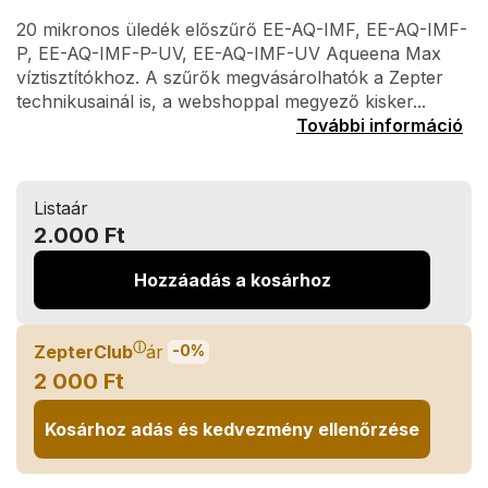
20 mikronos üledék előszűrő EE-AQ-IMF, EE-AQ-IMF-
P, EE-AQ-IMF-P-UV, EE-AQ-IMF-UV Aqueena Max
víztisztítókhoz. A szűrők megvásárolhatók a Zepter
technikusainál is, a webshoppal megyező kisker...
További információ
Listaár
2.000 Ft
Hozzáadás a kosárhoz
ⓘ
ZepterClub
ár
-0%
2 000 Ft
Kosárhoz adás és kedvezmény ellenőrzése