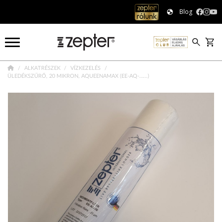
Blog
ALKATRÉSZEK
VÍZKEZELÉS
ÜLEDÉKSZŰRŐ, 20 MIKRON, AQUEENAMAX (EE-AQ-…...)