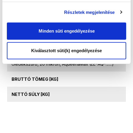
bízza szakképzett technikusainkra. Elérhetőség: Barta
István +36-30-933-3485, waterminator@gmail.com
Részletek megjelenítése
Technikai adatok
Minden süti engedélyezése
CIKKSZÁM
EE-AQ-20
Kiválasztott süti(k) engedélyezése
TERMÉK NEVE
Üledékszűrő, 20 mikron, AqueenaMax (EE-AQ-…...)
BRUTTÓ TÖMEG [KG]
NETTÓ SÚLY [KG]