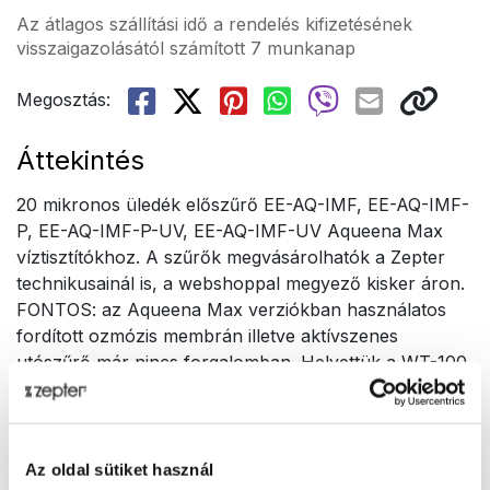
Az átlagos szállítási idő a rendelés kifizetésének
visszaigazolásától számított 7 munkanap
Megosztás:
Áttekintés
20 mikronos üledék előszűrő EE-AQ-IMF, EE-AQ-IMF-
P, EE-AQ-IMF-P-UV, EE-AQ-IMF-UV Aqueena Max
víztisztítókhoz. A szűrők megvásárolhatók a Zepter
technikusainál is, a webshoppal megyező kisker áron.
FONTOS: az Aqueena Max verziókban használatos
fordított ozmózis membrán illetve aktívszenes
utószűrő már nincs forgalomban. Helyettük a WT-100
Aqueena Pro víztisztító WT-100-15 cikkszámú fordított
ozmózis membránja és WT-100-75 cikkszámú
aktívszén utószűrője használatos. Ezek Aqueena Max
víztisztítókban történő használata előtt a membránház
Az oldal sütiket használ