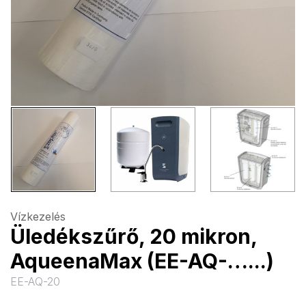
Vízkezelés
Üledékszűrő, 20 mikron,
AqueenaMax (EE-AQ-…...)
EE-AQ-20