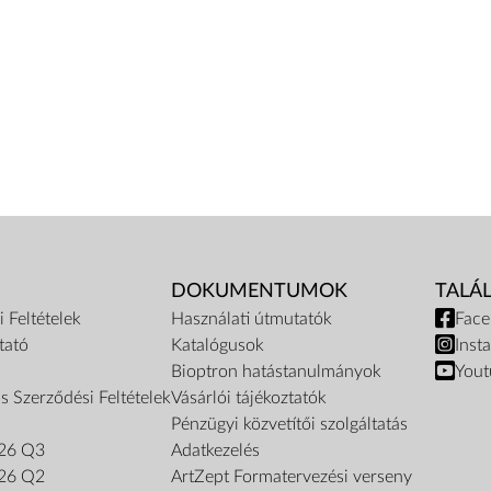
DOKUMENTUMOK
TALÁ
 Feltételek
Használati útmutatók
Fac
tató
Katalógusok
Inst
Bioptron hatástanulmányok
Yout
s Szerződési Feltételek
Vásárlói tájékoztatók
Pénzügyi közvetítői szolgáltatás
26 Q3
Adatkezelés
26 Q2
ArtZept Formatervezési verseny