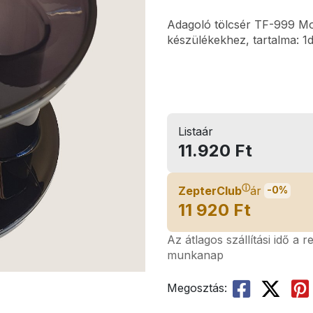
Adagoló tölcsér TF-999 Mo
készülékekhez, tartalma: 1
Listaár
11.920 Ft
ⓘ
ZepterClub
ár
-0%
11 920 Ft
Az átlagos szállítási idő a 
munkanap
Megosztás: