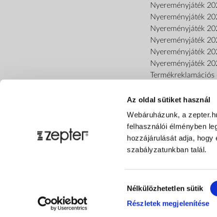
Nyereményjáték 20
Nyereményjáték 20
Nyereményjáték 20
Nyereményjáték 20
Nyereményjáték 20
Nyereményjáték 20
Termékreklamációs o
Az oldal sütiket használ
Webáruházunk, a zepter.h
felhasználói élményben le
hozzájárulását adja, hogy 
szabályzatunkban talál.
Hozzájárulás
Nélkülözhetetlen sütik
kiválasztása
Részletek megjelenítése