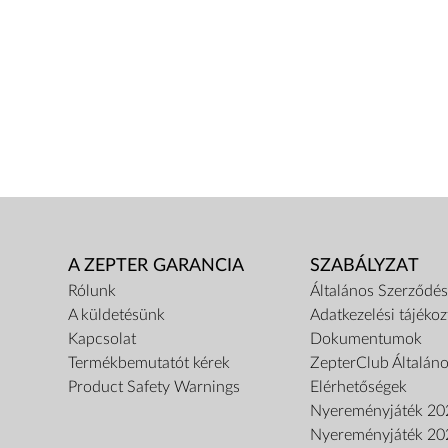
A ZEPTER GARANCIA
SZABÁLYZAT
Rólunk
Általános Szerződési
A küldetésünk
Adatkezelési tájékoz
Kapcsolat
Dokumentumok
Termékbemutatót kérek
ZepterClub Általáno
Product Safety Warnings
Elérhetőségek
Nyereményjáték 20
Nyereményjáték 20