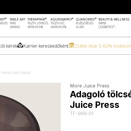
®
®
®
®
ART
TABLE ART
THERAPYAIR
AQUEENAPRO
QUANOMED
BEAUTY & WELLNESS
SÉGES
FINE
TISZTA LEVEGŐ,
TISZTA VÍZ,
EGÉSZSÉGES
SWISS
®
DINING
AKÁR 99.9%
AKÁR 99.9%
ALVÁS
COSMETICS
...
ót kérek
Karrier kereskedőként
Outlet Akár 5-60% Kedvez
 MORE JUICE PRESS
More Juice Press
Adagoló tölc
Juice Press
TF-999-01