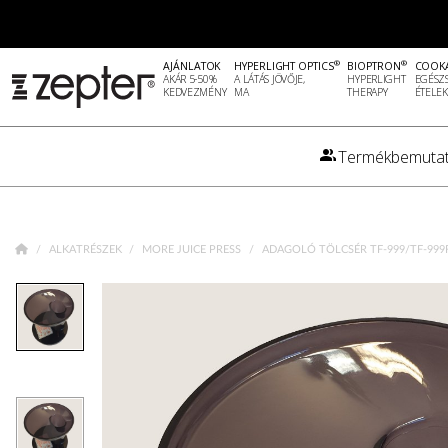
®
®
AJÁNLATOK
HYPERLIGHT OPTICS
BIOPTRON
COOK
AKÁR 5-50%
A LÁTÁS JÖVŐJE,
HYPERLIGHT
EGÉSZ
KEDVEZMÉNY
MA
THERAPY
ÉTELEK
Termékbemutat
ALKATRÉSZEK
MORE JUICE PRESS
ADAGOLÓ TÖLCSÉR TF-999/TF-999F