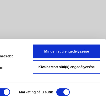
Minden süti engedélyezése
lemesebb
Kiválasztott süti(k) engedélyezése
mi
Marketing célú sütik