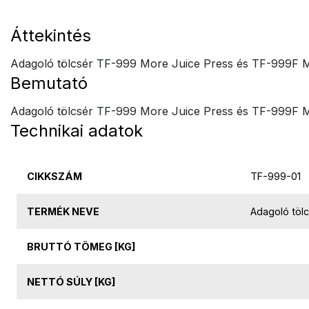
Áttekintés
Adagoló tölcsér TF-999 More Juice Press és TF-999F M
Bemutató
Adagoló tölcsér TF-999 More Juice Press és TF-999F M
Technikai adatok
CIKKSZÁM
TF-999-01
TERMÉK NEVE
Adagoló töl
BRUTTÓ TÖMEG [KG]
NETTÓ SÚLY [KG]