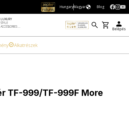
Hungary
Magyar
Blog
LUXURY
STYLE
ACCESSORIES ...
Belépés
mény
Alkatrészek
sér TF-999/TF-999F More