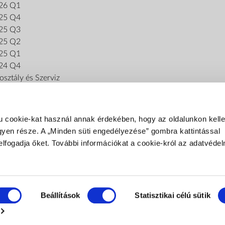
26 Q1
25 Q4
25 Q3
25 Q2
25 Q1
24 Q4
sztály és Szerviz
u cookie-kat használ annak érdekében, hogy az oldalunkon kel
gyen része. A „Minden süti engedélyezése” gombra kattintással
elfogadja őket. További információkat a cookie-król az adatvédel
FIZETÉSI MÓDOK
Fizetés szállításkor
Banki átutalás
Beállítások
Statisztikai célú sütik
SZÁLLÍTÁSI MÓDOK