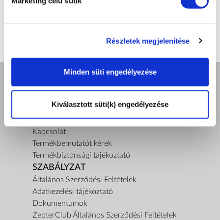
Marketing célú sütik
Részletek megjelenítése
Minden süti engedélyezése
A ZEPTER GARANCIA
Kiválasztott süti(k) engedélyezése
Rólunk
A küldetésünk
Kapcsolat
Termékbemutatót kérek
Termékbiztonsági tájékoztató
SZABÁLYZAT
Általános Szerződési Feltételek
Adatkezelési tájékoztató
Dokumentumok
ZepterClub Általános Szerződési Feltételek