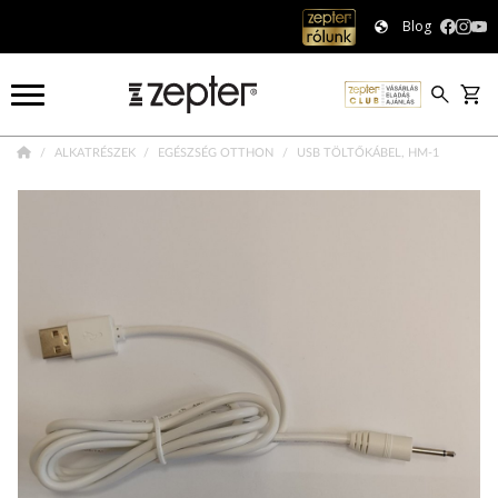
Blog
ALKATRÉSZEK
EGÉSZSÉG OTTHON
USB TÖLTŐKÁBEL, HM-1