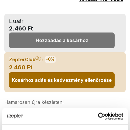
Listaár
2.460 Ft
Hozzáadás a kosárhoz
ⓘ
ZepterClub
ár
-0%
2 460 Ft
Kosárhoz adás és kedvezmény ellenőrzése
Hamarosan újra készleten!
Megosztás: