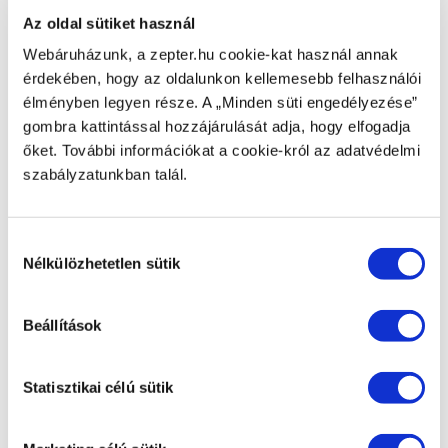
Áttekintés
Az oldal sütiket használ
USB töltő kábel HM-1 HyperOn, tartalma: 1db
Webáruházunk, a zepter.hu cookie-kat használ annak
Bemutató
érdekében, hogy az oldalunkon kellemesebb felhasználói
élményben legyen része. A „Minden süti engedélyezése”
USB töltő kábel HM-1 HyperOn, tartalma: 1db
gombra kattintással hozzájárulását adja, hogy elfogadja
Technikai adatok
őket. További információkat a cookie-król az adatvédelmi
szabályzatunkban talál.
CIKKSZÁM
HM-1-01
Hozzájárulás
Nélkülözhetetlen sütik
kiválasztása
TERMÉK NEVE
USB töltőkábel, HM-1
Beállítások
BRUTTÓ TÖMEG [KG]
Statisztikai célú sütik
NETTÓ SÚLY [KG]