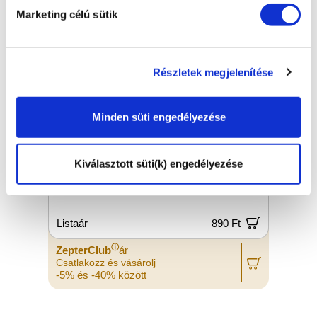
Marketing célú sütik
Részletek megjelenítése
Minden süti engedélyezése
Kiválasztott süti(k) engedélyezése
GUMITÖMÍTÉS BL-001-01 ARTMIX
FEDŐHÖZ
Listaár
890 Ft
L
ⓘ
ZepterClub
ár
Z
Csatlakozz és vásárolj
C
-5% és -40% között
-