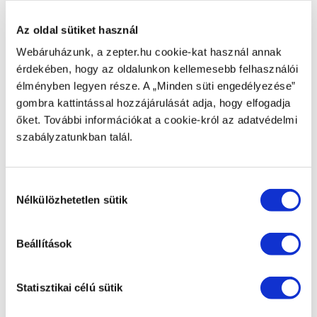
CIKKSZÁM
BL-001-01
Az oldal sütiket használ
Webáruházunk, a zepter.hu cookie-kat használ annak
TERMÉK NEVE
érdekében, hogy az oldalunkon kellemesebb felhasználói
Fedő, mérőedény és gumitömítés nélkül, BL-001
élményben legyen része. A „Minden süti engedélyezése”
ArtMix
gombra kattintással hozzájárulását adja, hogy elfogadja
őket. További információkat a cookie-król az adatvédelmi
BRUTTÓ TÖMEG [KG]
szabályzatunkban talál.
NETTÓ SÚLY [KG]
Hozzájárulás
Nélkülözhetetlen sütik
kiválasztása
Kapcsolódó termékek
Beállítások
Statisztikai célú sütik