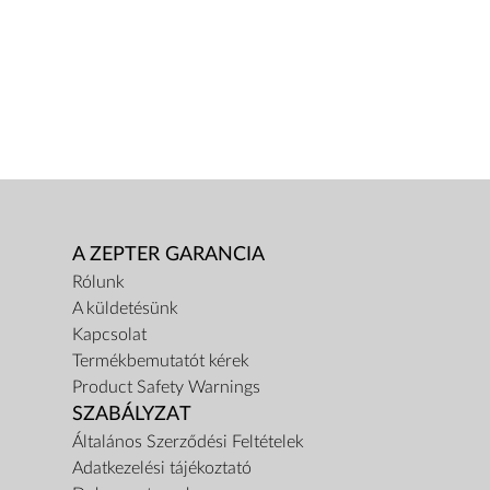
A ZEPTER GARANCIA
Rólunk
A küldetésünk
Kapcsolat
Termékbemutatót kérek
Product Safety Warnings
SZABÁLYZAT
Általános Szerződési Feltételek
Adatkezelési tájékoztató