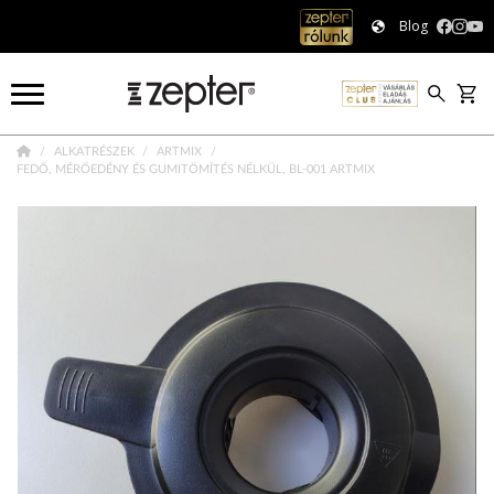
Blog
ALKATRÉSZEK
ARTMIX
FEDŐ, MÉRŐEDÉNY ÉS GUMITÖMÍTÉS NÉLKÜL, BL-001 ARTMIX