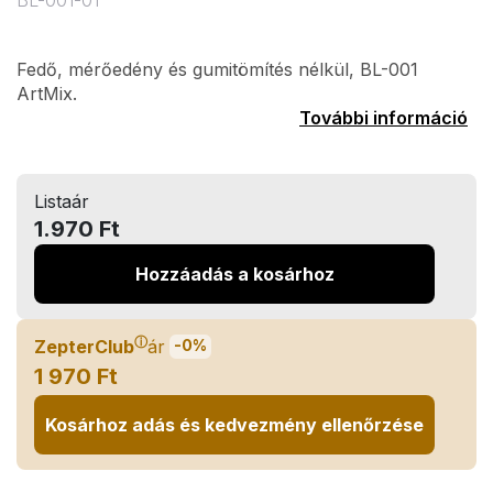
BL-001-01
Fedő, mérőedény és gumitömítés nélkül, BL-001
ArtMix.
További információ
Listaár
1.970 Ft
Hozzáadás a kosárhoz
ⓘ
ZepterClub
ár
-0%
1 970 Ft
Kosárhoz adás és kedvezmény ellenőrzése