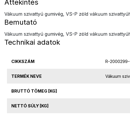
Áttekintés
Vákuum szivattyú gumivég, VS-P zöld vákuum szivattyú
Bemutató
Vákuum szivattyú gumivég, VS-P zöld vákuum szivattyú
Technikai adatok
CIKKSZÁM
R-2000299-
TERMÉK NEVE
Vákuum sziv
BRUTTÓ TÖMEG [KG]
NETTÓ SÚLY [KG]