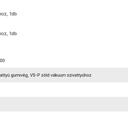
hoz, 1db
hoz, 1db
00
attyú gumivég, VS-P zöld vákuum szivattyúhoz