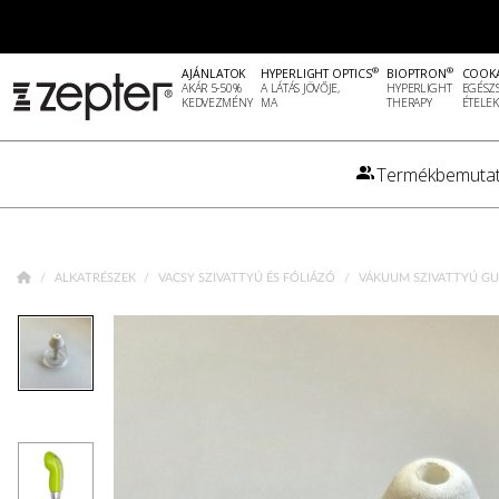
®
®
AJÁNLATOK
HYPERLIGHT OPTICS
BIOPTRON
COOK
AKÁR 5-50%
A LÁTÁS JÖVŐJE,
HYPERLIGHT
EGÉSZ
KEDVEZMÉNY
MA
THERAPY
ÉTELEK
Termékbemutat
ALKATRÉSZEK
VACSY SZIVATTYÚ ÉS FÓLIÁZÓ
VÁKUUM SZIVATTYÚ GU