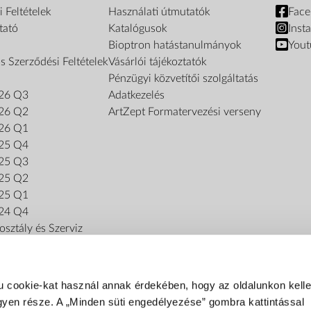
 Feltételek
Használati útmutatók
Fac
tató
Katalógusok
Inst
Bioptron hatástanulmányok
Yout
s Szerződési Feltételek
Vásárlói tájékoztatók
Pénzügyi közvetítői szolgáltatás
26 Q3
Adatkezelés
26 Q2
ArtZept Formatervezési verseny
26 Q1
25 Q4
25 Q3
25 Q2
25 Q1
24 Q4
sztály és Szerviz
u cookie-kat használ annak érdekében, hogy az oldalunkon kel
gyen része. A „Minden süti engedélyezése” gombra kattintással