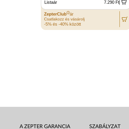
Listaár
7.290 Ft
ⓘ
ZepterClub
ár
Csatlakozz és vásárolj
-5% és -40% között
A ZEPTER GARANCIA
SZABÁLYZAT