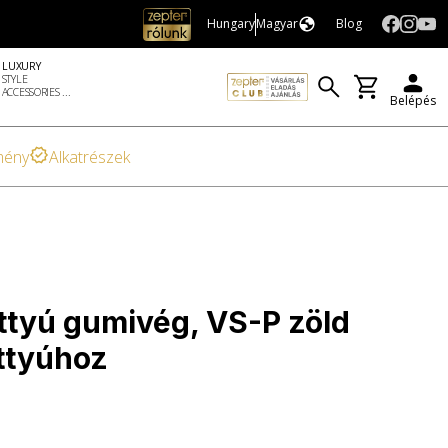
Hungary
Magyar
Blog
LUXURY
STYLE
ACCESSORIES ...
Belépés
mény
Alkatrészek
tyú gumivég, VS-P zöld
ttyúhoz