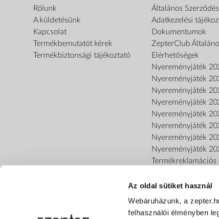
Rólunk
Általános Szerződési
A küldetésünk
Adatkezelési tájékoz
Kapcsolat
Dokumentumok
Termékbemutatót kérek
ZepterClub Általáno
Termékbiztonsági tájékoztató
Elérhetőségek
Nyereményjáték 20
Nyereményjáték 20
Nyereményjáték 20
Nyereményjáték 20
Nyereményjáték 20
Nyereményjáték 20
Nyereményjáték 20
Nyereményjáték 20
Termékreklamációs o
Az oldal sütiket használ
Webáruházunk, a zepter.h
felhasználói élményben le