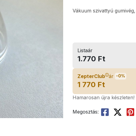
Vákuum szivattyú gumivég,
Listaár
1.770 Ft
ⓘ
ZepterClub
ár
-0%
1 770 Ft
Hamarosan újra készleten!
Megosztás: