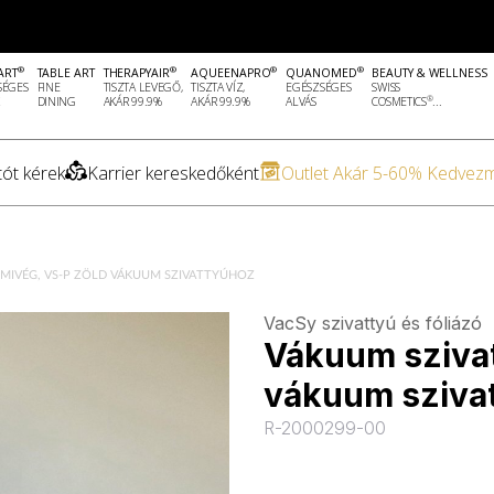
®
®
®
®
ART
TABLE ART
THERAPYAIR
AQUEENAPRO
QUANOMED
BEAUTY & WELLNESS
SÉGES
FINE
TISZTA LEVEGŐ,
TISZTA VÍZ,
EGÉSZSÉGES
SWISS
®
DINING
AKÁR 99.9%
AKÁR 99.9%
ALVÁS
COSMETICS
...
ót kérek
Karrier kereskedőként
Outlet Akár 5-60% Kedvez
MIVÉG, VS-P ZÖLD VÁKUUM SZIVATTYÚHOZ
VacSy szivattyú és fóliázó
Vákuum szivat
vákuum sziva
R-2000299-00