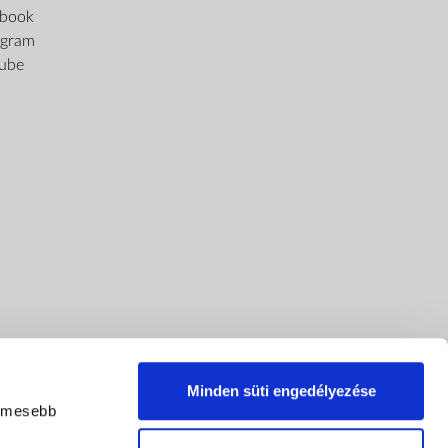
ebook
agram
ube
Minden süti engedélyezése
lemesebb