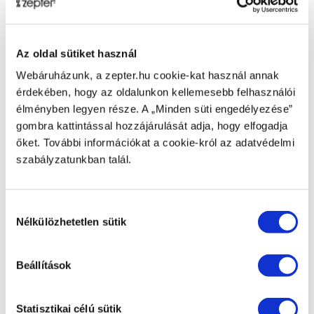
Technikai adatok
Az oldal sütiket használ
CIKKSZÁM
PWC-700-558
Webáruházunk, a zepter.hu cookie-kat használ annak
érdekében, hogy az oldalunkon kellemesebb felhasználói
TERMÉK NEVE
élményben legyen része. A „Minden süti engedélyezése”
Toldócső, sötétszürke, Tutto. Luxo PWC-700/PWC-
gombra kattintással hozzájárulását adja, hogy elfogadja
700B
őket. További információkat a cookie-król az adatvédelmi
szabályzatunkban talál.
BRUTTÓ TÖMEG [KG]
NETTÓ SÚLY [KG]
Hozzájárulás
Nélkülözhetetlen sütik
kiválasztása
Beállítások
Kapcsolódó termékek
Statisztikai célú sütik