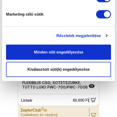
Marketing célú sütik
Részletek megjelenítése
Minden süti engedélyezése
Kiválasztott süti(k) engedélyezése
FLEXIBILIS CSŐ, SÖTÉTSZÜRKE,
TUTTO LUXO PWC-700/PWC-700B
Listaár
60.690 Ft
L
ⓘ
ZepterClub
ár
Z
Csatlakozz és vásárolj
C