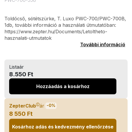
PWC-700-558
Toldócső, sötétszürke, T. Luxo PWC-700/PWC-700B,
1db, további információ a használati útmutatóban:
https://www.zepter.hu/Documents/Letoltheto-
hasznalati-utmutatok
További információ
Listaár
8.550 Ft
Hozzáadás a kosárhoz
ⓘ
ZepterClub
ár
-0%
8 550 Ft
Kosárhoz adás és kedvezmény ellenőrzése