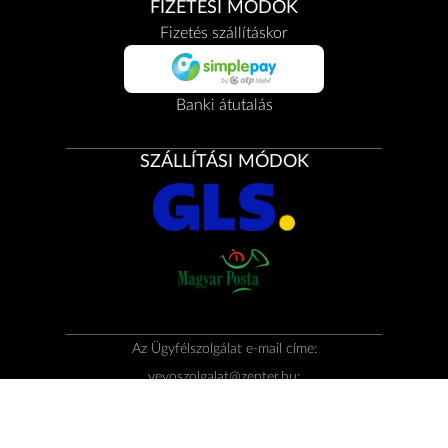
FIZETÉSI MÓDOK
Fizetés szállításkor
Banki átutalás
SZÁLLÍTÁSI MÓDOK
Az Ügyfélszolgálat e-mail címe:
vevoszolgalat@zepter.hu
;
telefonszáma: +36 1 437 6633
© Copyright by
Zepter IT