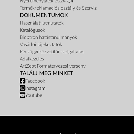
Nyereményjáték 2024 Q4
Termékreklamációs osztály és Szerviz
DOKUMENTUMOK
Használati útmutatók
Katalógusok
Bioptron hatástanulmányok
Vásárlói tájékoztatók
Pénzügyi közvetítői szolgáltatás
Adatkezelés
ArtZept Formatervezési verseny
TALÁLJ MEG MINKET
Facebook
Instagram
Youtube