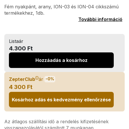
Fém nyakpánt, arany, ION-03 és ION-04 cikkszámú
termékekhez, 1db.
További információ
Listaár
4.300 Ft
Hozzáadás a kosárhoz
ⓘ
ZepterClub
ár
-0%
4 300 Ft
Kosárhoz adás és kedvezmény ellenőrzése
Az átlagos szállítási idő a rendelés kifizetésének
visszaigazolásától számított 7 munkanap