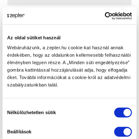
BRUTTÓ TÖMEG [KG]
NETTÓ SÚLY [KG]
Az oldal sütiket használ
Webáruházunk, a zepter.hu cookie-kat használ annak
Video
érdekében, hogy az oldalunkon kellemesebb felhasználói
élményben legyen része. A „Minden süti engedélyezése”
gombra kattintással hozzájárulását adja, hogy elfogadja
őket. További információkat a cookie-król az adatvédelmi
szabályzatunkban talál.
Play
Hozzájárulás
Nélkülözhetetlen sütik
kiválasztása
Video
Beállítások