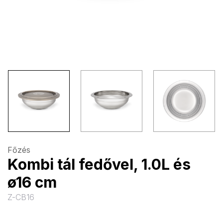
Főzés
Kombi tál fedővel, 1.0L és
ø16 cm
Z-CB16