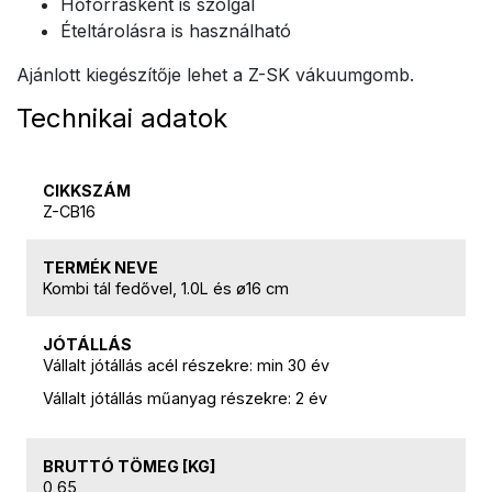
Hőforrásként is szolgál
Ételtárolásra is használható
Ajánlott kiegészítője lehet a Z-SK vákuumgomb.
Technikai adatok
CIKKSZÁM
Z-CB16
TERMÉK NEVE
Kombi tál fedővel, 1.0L és ø16 cm
JÓTÁLLÁS
Vállalt jótállás acél részekre: min 30 év
Vállalt jótállás műanyag részekre: 2 év
BRUTTÓ TÖMEG [KG]
0,65