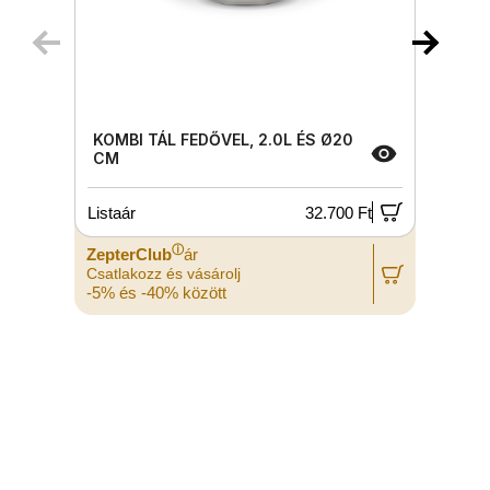
KOMBI TÁL FEDŐVEL, 2.0L ÉS Ø20
CM
Listaár
32.700 Ft
L
ⓘ
ZepterClub
ár
Z
Csatlakozz és vásárolj
C
-5% és -40% között
-