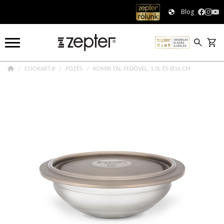
Blog
COOKART®
FŐZÉS
KOMBI TÁL FEDŐVEL, 1.0L ÉS Ø16 CM