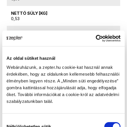
NETTÓ SÚLY [KG]
0,53
GYÁRTÓ
Home Art & Sales Services AG, Sihleggstrasse 23, CH-
8832, Wollerau, Svájc
Az oldal sütiket használ
TERMÉK HASZNÁLATA
Hagyományos főzés (vízzel), főzés víz nélkül, sütés
Webáruházunk, a zepter.hu cookie-kat használ annak
zsír nélkül, párolás
érdekében, hogy az oldalunkon kellemesebb felhasználói
élményben legyen része. A „Minden süti engedélyezése”
SZÁRMAZÁSI ORSZÁG
gombra kattintással hozzájárulását adja, hogy elfogadja
Olaszország
őket. További információkat a cookie-król az adatvédelmi
szabályzatunkban talál.
ACÉL TÍPUSA
AISI 316 L-304
Hozzájárulás
ŰRMÉRET
Nélkülözhetetlen sütik