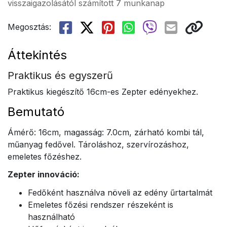
visszaigazolásától számított 7 munkanap
Megosztás:
Áttekintés
Praktikus és egyszerű
Praktikus kiegészítő 16cm-es Zepter edényekhez.
Bemutató
Ámérő: 16cm, magasság: 7.0cm, zárható kombi tál,
műanyag fedővel. Tároláshoz, szervírozáshoz,
emeletes főzéshez.
Zepter innováció:
Fedőként használva növeli az edény űrtartalmát
Emeletes főzési rendszer részeként is
használható