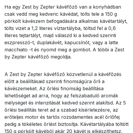
Ha egy Zest by Zepter kávéfőző van a konyhádban
csak vedd meg kedvenc kávédat, tölts tele a 150 g
pörkölt kávészem befogadására alkalmas kávétartályt,
tölts vizet a 1,2 literes víztartályba, töltsd fel a 0,6
literes tejtartályt, majd válaszd ki a kedved szerinti
eszpresszó-t, duplakávét, kapucsínót, vagy a latte
macchiato -t és nyomd meg a gombot. A többi a Zest
by Zepter kávéfőző megoldja.
A Zest by Zepter kávéfőző közvetlenül a kávéfőzés
előtt a beállításaid szerinti finomságúra őrli a
kávészemeket. Az őrlési finomság beállítása
lehetőséget ad arra, hogy az felszabaduló aromák
mélységet és intenzitását kedved szerint alakítsd. Az 5
őrlési beállítás teret ad a szabad kísérletezésre, az
erőteljes motor és tartós rozsdamentes acél őrlőfej
pedig a tökéletes őrlést biztosítja. Kávétartályába töltött
150 g pörkölt kávéból akár 20 kávét is elkészíthetsz.