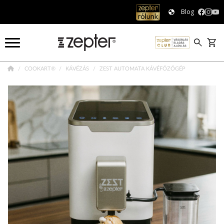
Blog
COOKART®
KÁVÉZÁS
ZEST AUTOMATA KÁVÉFŐZŐGÉP