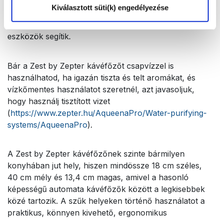
kávéfőző szintén gombnyomásra elvégzi neked, a kézi
Kiválasztott süti(k) engedélyezése
tisztítást pedig a könnyen leválasztható és
visszailleszthető alkatrészek és a mellékelt tisztító
eszközök segítik.
Bár a Zest by Zepter kávéfőzőt csapvízzel is
használhatod, ha igazán tiszta és telt aromákat, és
vízkőmentes használatot szeretnél, azt javasoljuk,
hogy használj tisztított vizet
(
https://www.zepter.hu/AqueenaPro/Water-purifying-
systems/AqueenaPro
).
A Zest by Zepter kávéfőzőnek szinte bármilyen
konyhában jut hely, hiszen mindössze 18 cm széles,
40 cm mély és 13,4 cm magas, amivel a hasonló
képességű automata kávéfőzők között a legkisebbek
közé tartozik. A szűk helyeken történő használatot a
praktikus, könnyen kivehető, ergonomikus