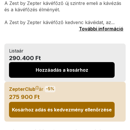
A Zest by Zepter kávéfőző új szintre emeli a kávézás
és a kávéfőzés élményét.
A Zest by Zepter kávéfőző kedvenc kávéidat, az...
További információ
Listaár
290.400 Ft
Hozzáadás a kosárhoz
ⓘ
ZepterClub
ár
-5%
275 900 Ft
Kosárhoz adás és kedvezmény ellenőrzése