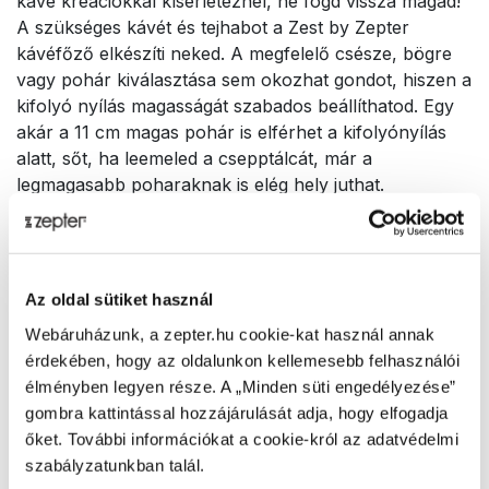
kávé kreációkkal kísérleteznél, ne fogd vissza magad!
A szükséges kávét és tejhabot a Zest by Zepter
kávéfőző elkészíti neked. A megfelelő csésze, bögre
vagy pohár kiválasztása sem okozhat gondot, hiszen a
kifolyó nyílás magasságát szabados beállíthatod. Egy
akár a 11 cm magas pohár is elférhet a kifolyónyílás
alatt, sőt, ha leemeled a csepptálcát, már a
legmagasabb poharaknak is elég hely juthat.
Az áttekinthető, informatív érintőgombos kijelzőn
minden alapkávé és funkció saját gombot kapott. Így a
Az oldal sütiket használ
Zest by Zepter kávéfőző kezelése egyszerű, a
kezelőfelület pedig könnyen tisztítható. A kijelző nem
Webáruházunk, a zepter.hu cookie-kat használ annak
csak a kávéfőzést segíti, de a kávéfőző állapotáról is
érdekében, hogy az oldalunkon kellemesebb felhasználói
tájékoztat. Jelzi, ha vízre vagy kávéra van szükség, ha
élményben legyen része. A „Minden süti engedélyezése”
üríteni kell a zacckamrát, ha a főzőegység tisztításra
gombra kattintással hozzájárulását adja, hogy elfogadja
szorul vagy ha vízkőmentesítésre van szükség, sőt,
őket. További információkat a cookie-król az adatvédelmi
azt is jelzi, ha valamit nem, vagy nem jól raktál vissza a
szabályzatunkban talál.
helyére.