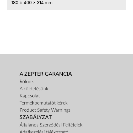
180 x 400 x 314 mm
A ZEPTER GARANCIA
Rólunk
A küldetésünk
Kapcsolat
Termékbemutatót kérek
Product Safety Warnings
SZABÁLYZAT
Általános Szerződési Feltételek
Adatkezelési tájékoztató