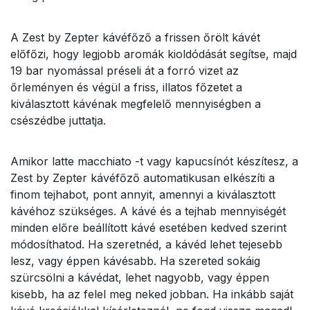
A Zest by Zepter kávéfőző a frissen őrölt kávét
előfőzi, hogy legjobb aromák kioldódását segítse, majd
19 bar nyomással préseli át a forró vizet az
őrleményen és végül a friss, illatos főzetet a
kiválasztott kávénak megfelelő mennyiségben a
csészédbe juttatja.
Amikor latte macchiato -t vagy kapucsínót készítesz, a
Zest by Zepter kávéfőző automatikusan elkészíti a
finom tejhabot, pont annyit, amennyi a kiválasztott
kávéhoz szükséges. A kávé és a tejhab mennyiségét
minden előre beállított kávé esetében kedved szerint
módosíthatod. Ha szeretnéd, a kávéd lehet tejesebb
lesz, vagy éppen kávésabb. Ha szereted sokáig
szürcsölni a kávédat, lehet nagyobb, vagy éppen
kisebb, ha az felel meg neked jobban. Ha inkább saját