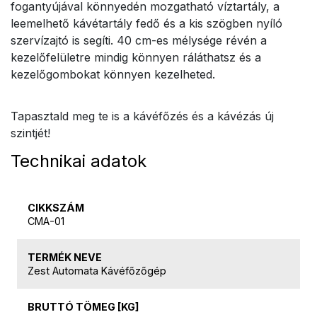
fogantyújával könnyedén mozgatható víztartály, a
leemelhető kávétartály fedő és a kis szögben nyíló
szervízajtó is segíti. 40 cm-es mélysége révén a
kezelőfelületre mindig könnyen ráláthatsz és a
kezelőgombokat könnyen kezelheted.
Tapasztald meg te is a kávéfőzés és a kávézás új
szintjét!
Technikai adatok
CIKKSZÁM
CMA-01
TERMÉK NEVE
Zest Automata Kávéfőzőgép
BRUTTÓ TÖMEG [KG]