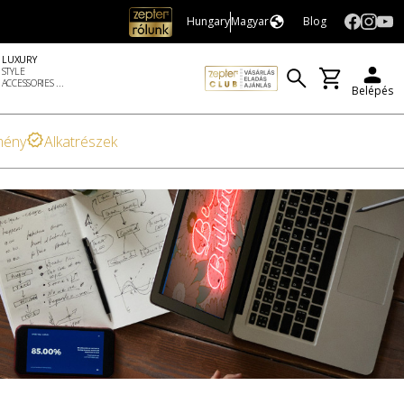
Hungary
Magyar
Blog
LUXURY
STYLE
ACCESSORIES ...
Belépés
mény
Alkatrészek