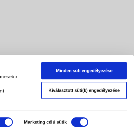
Minden süti engedélyezése
lemesebb
Kiválasztott süti(k) engedélyezése
mi
Marketing célú sütik