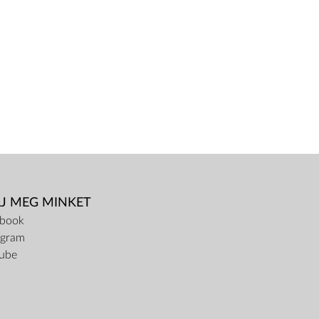
LJ MEG MINKET
ebook
agram
ube