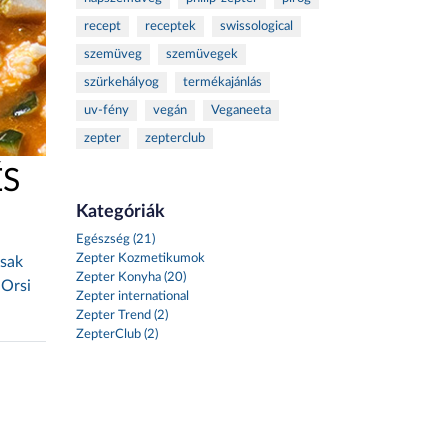
recept
receptek
swissological
szemüveg
szemüvegek
szürkehályog
termékajánlás
uv-fény
vegán
Veganeeta
zepter
zepterclub
ÉS
Kategóriák
Egészség (21)
Zepter Kozmetikumok
csak
Zepter Konyha (20)
 Orsi
Zepter international
Zepter Trend (2)
ZepterClub (2)