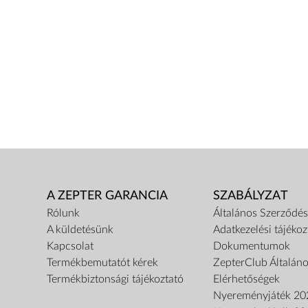
A ZEPTER GARANCIA
SZABÁLYZAT
Rólunk
Általános Szerződési
A küldetésünk
Adatkezelési tájékoz
Kapcsolat
Dokumentumok
Termékbemutatót kérek
ZepterClub Általáno
Termékbiztonsági tájékoztató
Elérhetőségek
Nyereményjáték 20