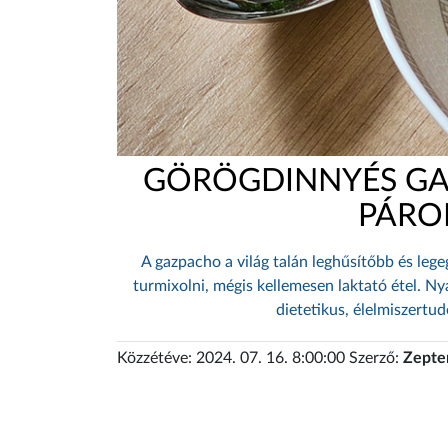
GÖRÖGDINNYÉS GA
PÁRO
A gazpacho a világ talán leghűsítőbb és lege
turmixolni, mégis kellemesen laktató étel. Ny
dietetikus, élelmiszertu
Közzétéve: 2024. 07. 16. 8:00:00 Szerző:
Zepter