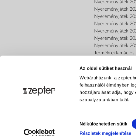
Nyereményjáték 20
Nyereményjáték 20
Nyereményjáték 20
Nyereményjáték 20
Nyereményjáték 20
Nyereményjáték 20
Nyereményjáték 20
Termékreklamációs o
Az oldal sütiket használ
Webáruházunk, a zepter.h
felhasználói élményben le
hozzájárulását adja, hogy 
szabályzatunkban talál.
Hozzájárulás
Nélkülözhetetlen sütik
kiválasztása
Részletek megjelenítése