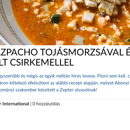
ZPACHO TOJÁSMORZSÁVAL 
LT CSIRKEMELLEL
gyszerűbb és mégis az egyik méltán híres levese. Főzni sem kell, 
áron kötelező elkészíteni az alábbi recept alapján, melyet Abonyi
dományi szakember készített a Zepter olvasóinak!
 International
| 0 hozzászólás