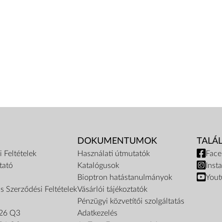
DOKUMENTUMOK
TALÁ
 Feltételek
Használati útmutatók
Fac
tató
Katalógusok
Inst
Bioptron hatástanulmányok
Yout
s Szerződési Feltételek
Vásárlói tájékoztatók
Pénzügyi közvetítői szolgáltatás
26 Q3
Adatkezelés