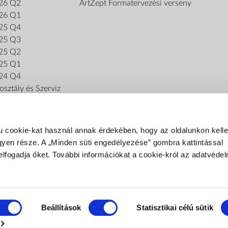
26 Q2
ArtZept Formatervezési verseny
26 Q1
25 Q4
25 Q3
25 Q2
25 Q1
24 Q4
sztály és Szerviz
u cookie-kat használ annak érdekében, hogy az oldalunkon kel
gyen része. A „Minden süti engedélyezése” gombra kattintással
elfogadja őket. További információkat a cookie-król az adatvédel
FIZETÉSI MÓDOK
Fizetés szállításkor
Banki átutalás
Beállítások
Statisztikai célú sütik
SZÁLLÍTÁSI MÓDOK