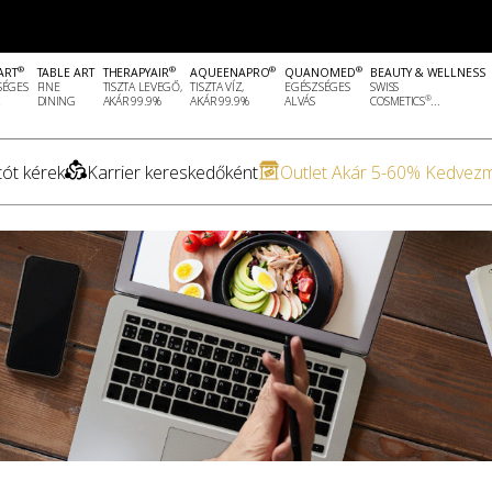
®
®
®
®
ART
TABLE ART
THERAPYAIR
AQUEENAPRO
QUANOMED
BEAUTY & WELLNESS
SÉGES
FINE
TISZTA LEVEGŐ,
TISZTA VÍZ,
EGÉSZSÉGES
SWISS
®
DINING
AKÁR 99.9%
AKÁR 99.9%
ALVÁS
COSMETICS
...
ót kérek
Karrier kereskedőként
Outlet Akár 5-60% Kedvez