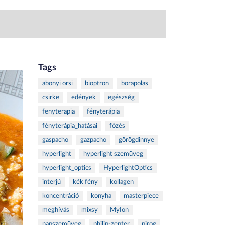
Tags
abonyi orsi
bioptron
borapolas
csirke
edények
egészség
fenyterapia
fényterápia
fényterápia_hatásai
főzés
gaspacho
gazpacho
görögdinnye
hyperlight
hyperlight szemüveg
hyperlight_optics
HyperlightOptics
interjú
kék fény
kollagen
koncentráció
konyha
masterpiece
meghívás
mixsy
MyIon
napszemüveg
philip-zepter
pirog