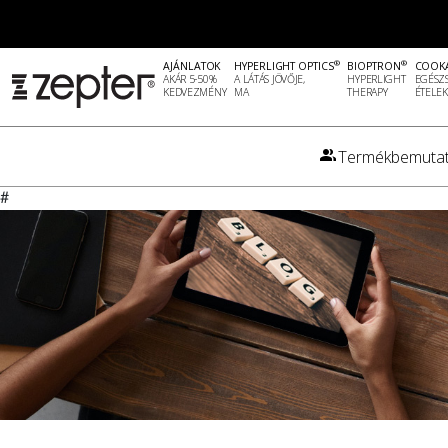
®
®
AJÁNLATOK
HYPERLIGHT OPTICS
BIOPTRON
COOK
AKÁR 5-50%
A LÁTÁS JÖVŐJE,
HYPERLIGHT
EGÉSZ
KEDVEZMÉNY
MA
THERAPY
ÉTELEK
Termékbemutat
#