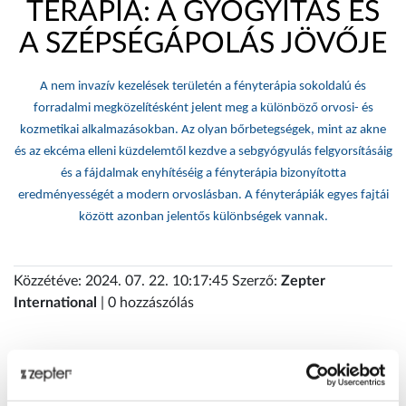
TERÁPIA: A GYÓGYÍTÁS ÉS
A SZÉPSÉGÁPOLÁS JÖVŐJE
A nem invazív kezelések területén a fényterápia sokoldalú és
forradalmi megközelítésként jelent meg a különböző orvosi- és
kozmetikai alkalmazásokban. Az olyan bőrbetegségek, mint az akne
és az ekcéma elleni küzdelemtől kezdve a sebgyógyulás felgyorsításáig
és a fájdalmak enyhítéséig a fényterápia bizonyította
eredményességét a modern orvoslásban. A fényterápiák egyes fajtái
között azonban jelentős különbségek vannak.
Közzétéve: 2024. 07. 22. 10:17:45 Szerző:
Zepter
International
| 0 hozzászólás
Tags
abonyi orsi
bioptron
borapolas
csirke
edények