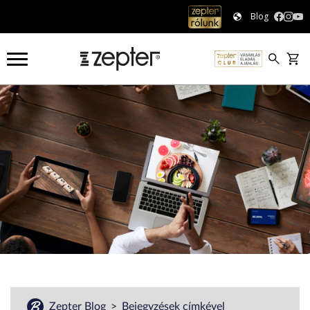
Blog
#
Zepter Blog
Bejegyzések címkével