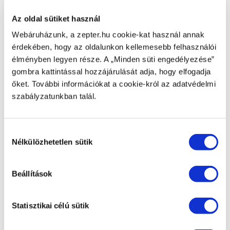
egészség
fenyterapia
fényterápia
fényterápia_hatásai
Az oldal sütiket használ
főzés
gaspacho
gazpacho
görögdinnye
hyperlight
Webáruházunk, a zepter.hu cookie-kat használ annak
hyperlight szemüveg
hyperlight_optics
HyperlightOptics
érdekében, hogy az oldalunkon kellemesebb felhasználói
interjú
kék fény
kollagen
koncentráció
konyha
élményben legyen része. A „Minden süti engedélyezése”
gombra kattintással hozzájárulását adja, hogy elfogadja
masterpiece
meghívás
mixsy
MyIon
napszemüveg
őket. További információkat a cookie-król az adatvédelmi
philip-zepter
pirog
recept
receptek
swissological
szabályzatunkban talál.
szemüveg
szemüvegek
szürkehályog
termékajánlás
uv-fény
vegán
Veganeeta
zepter
zepterclub
Hozzájárulás
Nélkülözhetetlen sütik
kiválasztása
Kategóriák
Egészség (21)
Beállítások
Zepter Kozmetikumok
Zepter Konyha (20)
Zepter international
Statisztikai célú sütik
Zepter Trend (2)
ZepterClub (2)