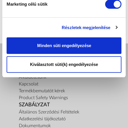
Marketing célú sütik
Részletek megjelenítése
Minden süti engedélyezése
A ZEPTER GARANCIA
Kiválasztott süti(k) engedélyezése
Rólunk
A küldetésünk
Kapcsolat
Termékbemutatót kérek
Product Safety Warnings
SZABÁLYZAT
Általános Szerződési Feltételek
Adatkezelési tájékoztató
Dokumentumok