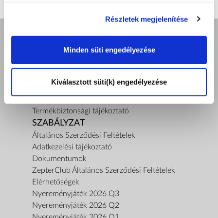
Részletek megjelenítése
Minden süti engedélyezése
A ZEPTER GARANCIA
Rólunk
A küldetésünk
Kiválasztott süti(k) engedélyezése
Kapcsolat
Termékbemutatót kérek
Termékbiztonsági tájékoztató
SZABÁLYZAT
Általános Szerződési Feltételek
Adatkezelési tájékoztató
Dokumentumok
ZepterClub Általános Szerződési Feltételek
Elérhetőségek
Nyereményjáték 2026 Q3
Nyereményjáték 2026 Q2
Nyereményjáték 2026 Q1