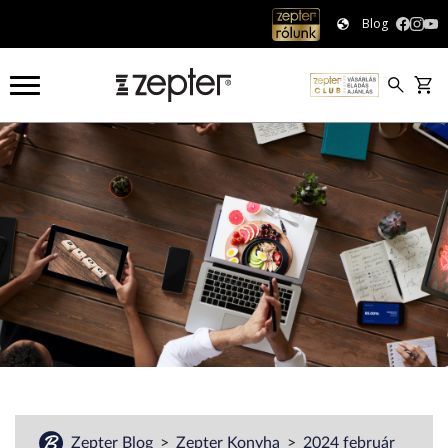
Blog
#
Zepter Blog
Zepter Konyha
2024 február