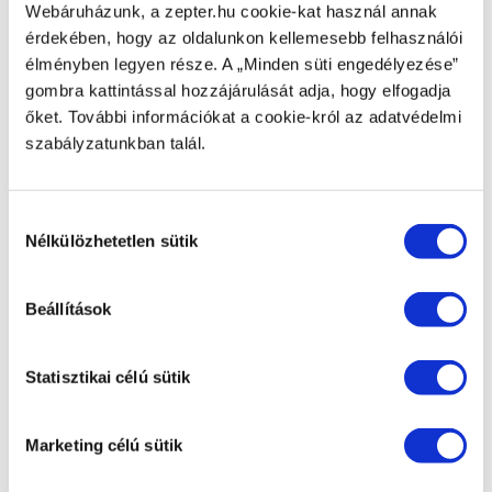
Webáruházunk, a zepter.hu cookie-kat használ annak
masterpiece
meghívás
mixsy
MyIon
napszemüveg
érdekében, hogy az oldalunkon kellemesebb felhasználói
philip-zepter
pirog
recept
receptek
swissological
élményben legyen része. A „Minden süti engedélyezése”
gombra kattintással hozzájárulását adja, hogy elfogadja
szemüveg
szemüvegek
szürkehályog
termékajánlás
őket. További információkat a cookie-król az adatvédelmi
uv-fény
vegán
Veganeeta
zepter
zepterclub
szabályzatunkban talál.
Kategóriák
Hozzájárulás
Egészség (21)
Nélkülözhetetlen sütik
kiválasztása
Zepter Kozmetikumok
Zepter Konyha (20)
Zepter international
Beállítások
Zepter Trend (2)
ZepterClub (2)
Statisztikai célú sütik
Marketing célú sütik