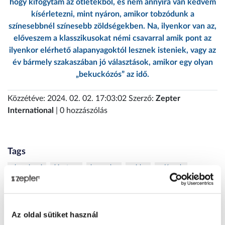
hogy kifogytam az ötletekből, és nem annyira van kedvem
kísérletezni, mint nyáron, amikor tobzódunk a
színesebbnél színesebb zöldségekben. Na, ilyenkor van az,
előveszem a klasszikusokat némi csavarral amik pont az
ilyenkor elérhető alapanyagoktól lesznek isteniek, vagy az
év bármely szakaszában jó választások, amikor egy olyan
„bekuckózós” az idő.
Közzétéve: 2024. 02. 02. 17:03:02 Szerző:
Zepter
International
| 0 hozzászólás
Tags
abonyi orsi
bioptron
borapolas
csirke
edények
egészség
fenyterapia
fényterápia
fényterápia_hatásai
főzés
gaspacho
gazpacho
görögdinnye
hyperlight
hyperlight szemüveg
hyperlight_optics
HyperlightOptics
Az oldal sütiket használ
interjú
kék fény
kollagen
koncentráció
konyha