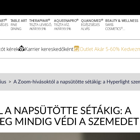
®
®
®
®
ART
TABLE ART
THERAPYAIR
AQUEENAPRO
QUANOMED
BEAUTY & WELLNESS
SÉGES
FINE
TISZTA LEVEGŐ,
TISZTA VÍZ,
EGÉSZSÉGES
SWISS
®
DINING
AKÁR 99.9%
AKÁR 99.9%
ALVÁS
COSMETICS
...
ót kérek
Karrier kereskedőként
Outlet Akár 5-60% Kedvez
lius
A Zoom-hívásoktól a napsütötte sétákig: a Hyperlight sz
A NAPSÜTÖTTE SÉTÁKIG: A
EG MINDIG VÉDI A SZEMEDET