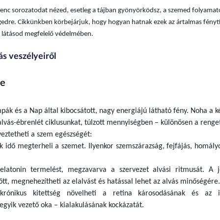
venc sorozatodat nézed, esetleg a tájban gyönyörködsz, a szemed folyama
égedre. Cikkünkben körbejárjuk, hogy hogyan hatnak ezek az ártalmas fény
 látásod megfelelő védelmében.
s veszélyeiről
ye
mpák és a Nap által kibocsátott, nagy energiájú látható fény. Noha a k
 alvás-ébrenlét ciklusunkat, túlzott mennyiségben – különösen a renge
lyeztetheti a szem egészségét:
ok idő megterheli a szemet. Ilyenkor szemszárazság, fejfájás, homályo
elatonin termelést, megzavarva a szervezet alvási ritmusát. A j
tt, megnehezítheti az elalvást és hatással lehet az alvás minőségére.
rónikus kitettség növelheti a retina károsodásának és az i
gyik vezető oka – kialakulásának kockázatát.