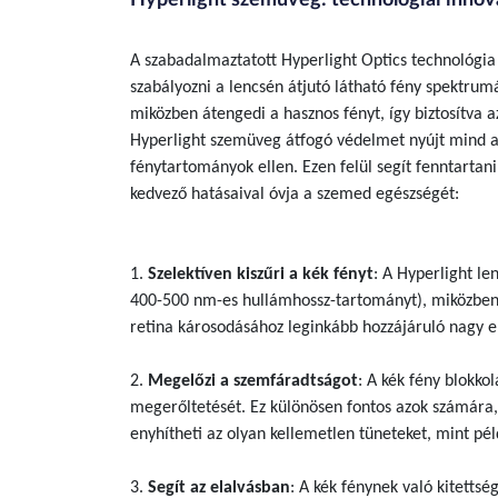
A szabadalmaztatott Hyperlight Optics technológi
szabályozni a lencsén átjutó látható fény spektrum
miközben átengedi a hasznos fényt, így biztosítva
Hyperlight szemüveg átfogó védelmet nyújt mind 
fénytartományok ellen. Ezen felül segít fenntartani
kedvező hatásaival óvja a szemed egészségét:
1.
Szelektíven kiszűri a kék fényt
: A Hyperlight le
400-500 nm-es hullámhossz-tartományt), miközben
retina károsodásához leginkább hozzájáruló nagy en
2.
Megelőzi a szemfáradtságot
: A kék fény blokko
megerőltetését. Ez különösen fontos azok számára,
enyhítheti az olyan kellemetlen tüneteket, mint pél
3.
Segít az elalvásban
: A kék fénynek való kitetts