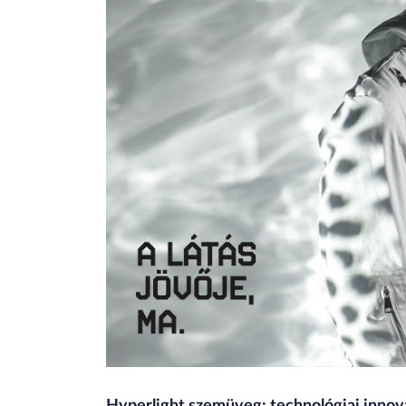
Hyperlight szemüveg: technológiai innov