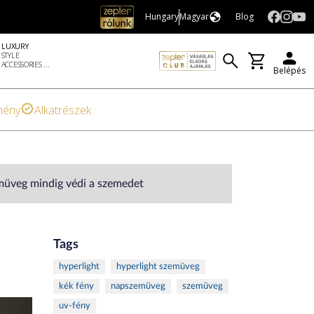
Hungary
Magyar
Blog
LUXURY
STYLE
ACCESSORIES ...
Belépés
mény
Alkatrészek
emüveg mindig védi a szemedet
Tags
hyperlight
hyperlight szemüveg
kék fény
napszemüveg
szemüveg
uv-fény