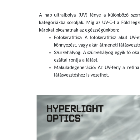
A nap ultraibolya (UV) fénye a különböző szem
kategóriákba sorolják. Míg az UV-C-t a Föld légkö
károkat okozhatnak az egészségünkben:
Fotokeratitisz: A fotokeratitisz akut UV
könnyezést, vagy akár átmeneti látásvesztés
Szürkehályog: A szürkehályog egyik fő oka
ezáltal rontja a látást.
Makuladegeneráció: Az UV-fény a retina 
látásvesztéshez is vezethet.