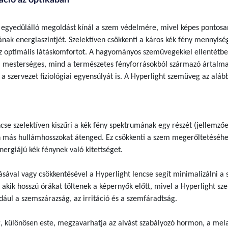
a egyedülálló megoldást kínál a szem védelmére, mivel képes pontosa
ának energiaszintjét. Szelektíven csökkenti a káros kék fény mennyisé
 az optimális látáskomfortot. A hagyományos szemüvegekkel ellentétb
a mesterséges, mind a természetes fényforrásokból származó ártalm
 a szervezet fiziológiai egyensúlyát is. A Hyperlight szemüveg az aláb
ncse szelektíven kiszűri a kék fény spektrumának egy részét (jellemző
 más hullámhosszokat átenged. Ez csökkenti a szem megerőltetéséhe
ergiájú kék fénynek való kitettséget.
lásával vagy csökkentésével a Hyperlight lencse segít minimalizálni a
 akik hosszú órákat töltenek a képernyők előtt, mivel a Hyperlight s
dául a szemszárazság, az irritáció és a szemfáradtság.
ég, különösen este, megzavarhatja az alvást szabályozó hormon, a mel