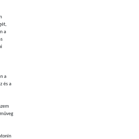
n
gét,
en a
as
bi
en a
z és a
 szem
zemüveg
atonin