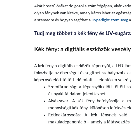
Akár hosszú órákat dolgozol a számítógépen, akár ked
olyan fénynek van kitéve, amely káros lehet az egészs
a szemedre és hogyan segíthet a
Hyperlight szemüveg
a
Tudj meg többet a kék fény és UV-sugárzá
Kék fény: a digitális eszközök veszél
A kék fény a digitális eszközök képernyői, a LED-lá
fokozhatja az éberséget és segíthet szabályozni az
képernyő előtt töltött idő miatt – jelentősen veszé
Szemfáradtság: a képernyők előtt töltött s
és nyaki fájdalom jelentkezhet.
Alvászavar: A kék fény befolyásolja a m
mennyiségű kék fény, különösen lefekvés elő
Retinakárosodás: A kék fénynek való k
makuladegeneráció – amely a látásvesztés e