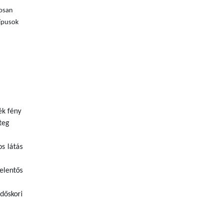
tosan
típusok
ék fény
teg
s látás
elentős
dőskori