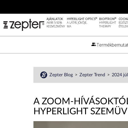
®
®
AJÁNLATOK
HYPERLIGHT OPTICS
BIOPTRON
COOK
AKÁR 5-50%
A LÁTÁS JÖVŐJE,
HYPERLIGHT
EGÉSZ
KEDVEZMÉNY
MA
THERAPY
ÉTELEK
Termékbemutat
Zepter Blog
Zepter Trend
2024 jú
A ZOOM-HÍVÁSOKTÓL 
HYPERLIGHT SZEMÜV