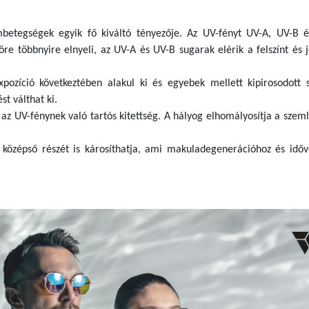
betegségek egyik fő kiváltó tényezője. Az UV-fényt UV-A, UV-B 
re többnyire elnyeli, az UV-A és UV-B sugarak elérik a felszínt és j
-expozíció következtében alakul ki és egyebek mellett kipirosodott 
t válthat ki.
 az UV-fénynek való tartós kitettség. A hályog elhomályosítja a szeml
középső részét is károsíthatja, ami makuladegenerációhoz és időv