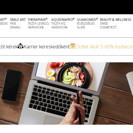
®
®
®
®
ART
TABLE ART
THERAPYAIR
AQUEENAPRO
QUANOMED
BEAUTY & WELLNESS
SÉGES
FINE
TISZTA LEVEGŐ,
TISZTA VÍZ,
EGÉSZSÉGES
SWISS
®
DINING
AKÁR 99.9%
AKÁR 99.9%
ALVÁS
COSMETICS
...
ót kérek
Karrier kereskedőként
Outlet Akár 5-60% Kedvez