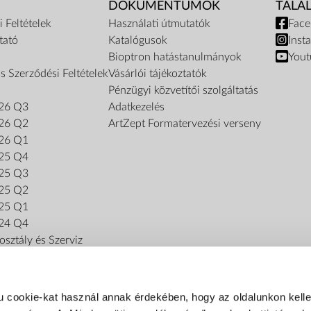
DOKUMENTUMOK
TALÁ
 Feltételek
Használati útmutatók
Fac
tató
Katalógusok
Inst
Bioptron hatástanulmányok
Yout
s Szerződési Feltételek
Vásárlói tájékoztatók
Pénzügyi közvetítői szolgáltatás
26 Q3
Adatkezelés
26 Q2
ArtZept Formatervezési verseny
26 Q1
25 Q4
25 Q3
25 Q2
25 Q1
24 Q4
sztály és Szerviz
u cookie-kat használ annak érdekében, hogy az oldalunkon kel