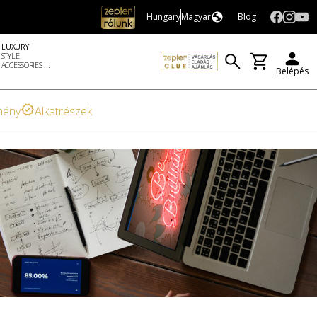
Hungary
Magyar
Blog
LUXURY
STYLE
ACCESSORIES ...
Belépés
mény
Alkatrészek