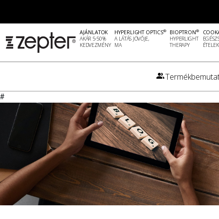
®
®
AJÁNLATOK
HYPERLIGHT OPTICS
BIOPTRON
COOK
AKÁR 5-50%
A LÁTÁS JÖVŐJE,
HYPERLIGHT
EGÉSZ
KEDVEZMÉNY
MA
THERAPY
ÉTELEK
Termékbemutat
#