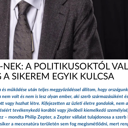
N-NEK: A POLITIKUSOKTÓL VA
A SIKEREM EGYIK KULCSA
sa és működése után teljes meggyőződéssel állítom, hogy országun
 nem volt és nem is lesz olyan ember, aki szerb származásúként és
tt vagy hozhat létre. Kifejezetten az üzleti életre gondolok, nem a
téséért tevékenykedő korábbi vagy jövőbeli kiemelkedő személyisé
ez
– mondta Philip Zepter, a Zepter vállalat tulajdonosa a szerb
a siker a mecenatúra területén sem fog megismétlődni, mert re