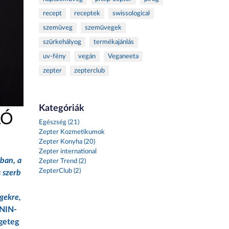
recept
receptek
swissological
szemüveg
szemüvegek
szürkehályog
termékajánlás
uv-fény
vegán
Veganeeta
zepter
zepterclub
Kategóriák
LÓ
Egészség (21)
Zepter Kozmetikumok
Zepter Konyha (20)
Zepter international
kban, a
Zepter Trend (2)
ZepterClub (2)
 szerb
gekre,
 NIN-
ngeteg