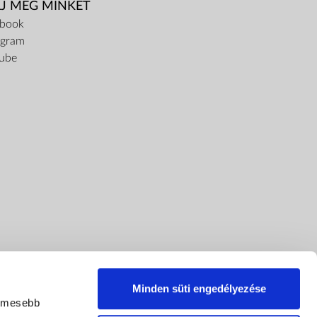
LJ MEG MINKET
ebook
agram
ube
Minden süti engedélyezése
lemesebb