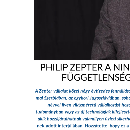
PHILIP ZEPTER A NI
FÜGGETLENSÉG 
A Zepter vállalat közel négy évtizedes fennállá
mai Szerbiában, az egykori Jugoszláviában, soha
névvel ilyen világméretű vállalkozást hozo
tudományban vagy az új technológiák kifejlesz
akik hozzájárulhatnak valamilyen üzleti sikerh
nek adott interjújában. Hozzátette, hogy ez 