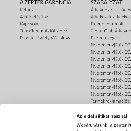
A ZEPTER GARANCIA
SZABÁLYZAT
Rólunk
Általános Szerződési
A küldetésünk
Adatkezelési tájékoz
Kapcsolat
Dokumentumok
Termékbemutatót kérek
ZepterClub Általáno
Product Safety Warnings
Elérhetőségek
Nyereményjáték 20
Nyereményjáték 20
Nyereményjáték 20
Nyereményjáték 20
Nyereményjáték 20
Nyereményjáték 20
Nyereményjáték 20
Nyereményjáték 20
Termékreklamációs o
Az oldal sütiket használ
Webáruházunk, a zepter.h