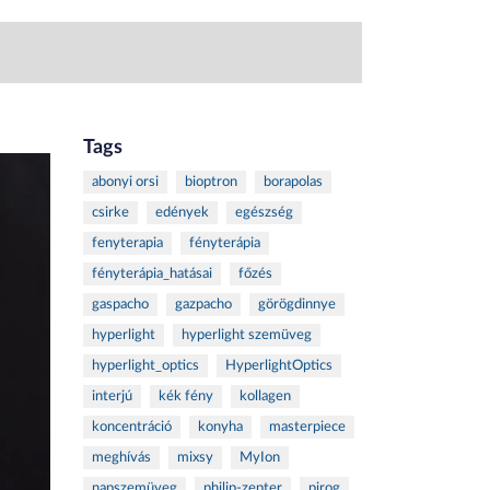
Tags
abonyi orsi
bioptron
borapolas
csirke
edények
egészség
fenyterapia
fényterápia
fényterápia_hatásai
főzés
gaspacho
gazpacho
görögdinnye
hyperlight
hyperlight szemüveg
hyperlight_optics
HyperlightOptics
interjú
kék fény
kollagen
koncentráció
konyha
masterpiece
meghívás
mixsy
MyIon
napszemüveg
philip-zepter
pirog